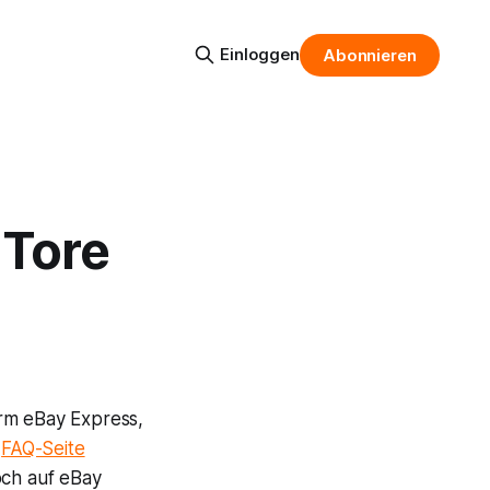
Einloggen
Abonnieren
 Tore
orm eBay Express,
n
FAQ-Seite
och auf eBay