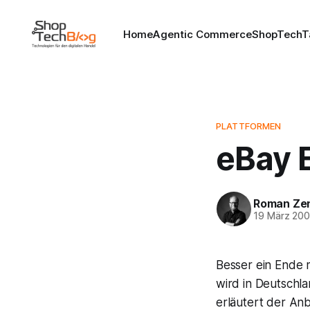
Home
Agentic Commerce
ShopTechT
PLATTFORMEN
eBay E
Roman Ze
19 März 20
Besser ein Ende 
wird in Deutschla
erläutert der Anb