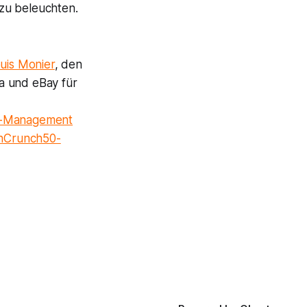
zu beleuchten.
ouis Monier
, den
a und eBay für
re-Management
chCrunch50-