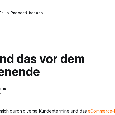
alks-Podcast
Über uns
und das vor dem
enende
nner
8
 mich durch diverse Kundentermine und das
eCommerce-