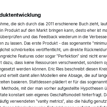
oduktentwicklung
hme, die sich durch das 2011 erschienene Buch zieht, laut
in Produkt auf den Markt bringen kann, desto eher ist ma
 überprüfen und das Feedback wiederum in die Verbess
en zu lassen. Das erste Produkt - das sogenannte "minimu
lichst schnörkellos veröffentlicht, um direkte Rückmeld
ngreiche Features oder sogar "Perfektion" sind nicht erw
hrt dazu, dass keine Ressourcen verschwendet, sondern op
gesetzt werden können. Eric Ries beschreibt diesen Kreisl
d erteilt damit allen Modellen eine Absage, die auf lang
eiten basieren. Stattdessen plädiert er für das sogenannt
ner Methode, mit der man vorher aufgestellte Hypothesen 
ate konstant sein eigenes Geschäftsmodell hinterfragt. Da
äufig verwendeten "vanity metrics", also die häufig genut