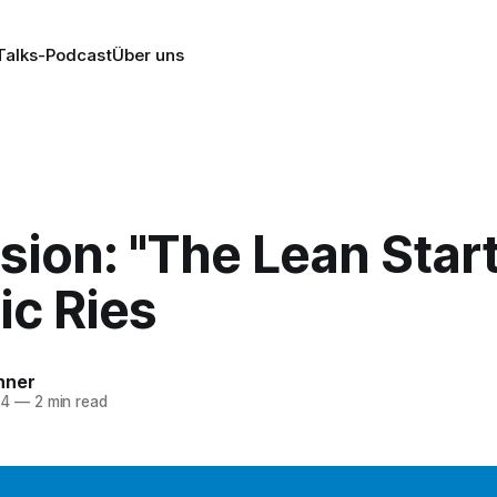
alks-Podcast
Über uns
sion: "The Lean Star
ic Ries
nner
14
—
2 min read