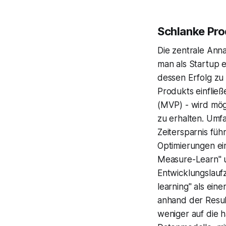
Schlanke Pr
Die zentrale Anna
man als Startup e
dessen Erfolg zu
Produkts einfließ
(MVP) - wird mög
zu erhalten. Umfa
Zeitersparnis fü
Optimierungen ein
Measure-Learn" un
Entwicklungslaufz
learning" als ei
anhand der Result
weniger auf die h