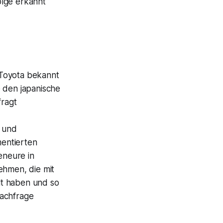
olge erkannt
 Toyota bekannt
e den japanische
fragt
 und
mentierten
eneure in
ehmen, die mit
lt haben und so
Nachfrage