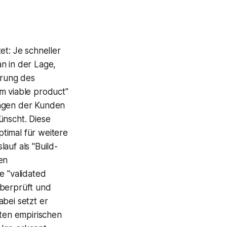
et: Je schneller
n in der Lage,
erung des
m viable product"
ungen der Kunden
ünscht. Diese
timal für weitere
auf als "Build-
en
e "validated
überprüft und
bei setzt er
zten empirischen