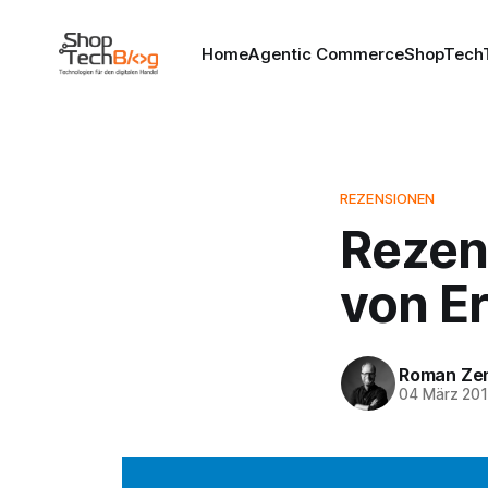
Home
Agentic Commerce
ShopTechT
REZENSIONEN
Rezen
von Er
Roman Ze
04 März 20