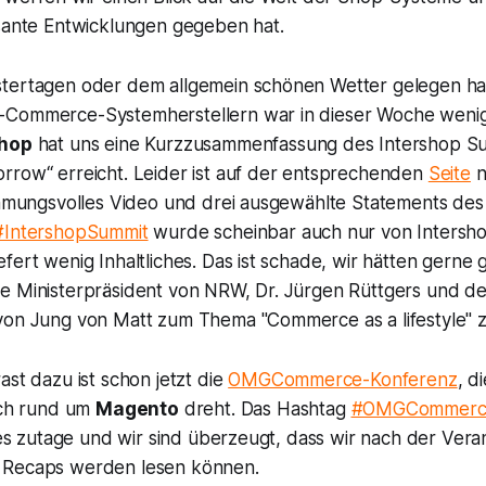
ssante Entwicklungen gegeben hat.
tertagen oder dem allgemein schönen Wetter gelegen h
Commerce-Systemherstellern war in dieser Woche wenig 
shop
hat uns eine Kurzzusammenfassung des
Intershop S
orrow“
erreicht. Leider ist auf der entsprechenden
Seite
n
timmungsvolles Video und drei ausgewählte Statements des
#IntershopSummit
wurde scheinbar auch nur von Intersho
fert wenig Inhaltliches. Das ist schade, wir hätten gerne 
e Ministerpräsident von NRW, Dr. Jürgen Rüttgers und de
von Jung von Matt zum Thema "Commerce as a lifestyle" z
ast dazu ist schon jetzt die
OMGCommerce-Konferenz
, d
sich rund um
Magento
dreht. Das Hashtag
#OMGCommerc
ntes zutage und wir sind überzeugt, dass wir nach der Vera
 Recaps werden lesen können.