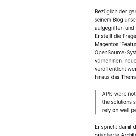
Bezüglich der ge
seinem Blog unse
aufgegriffen und
Er stellt die Fra
Magentos "Featur
OpenSource-Syste
vornehmen, neue 
veröffentlicht we
hinaus das Thema
APIs were not
the solutions 
rely on well p
Er spricht damit 
orientierte Archi