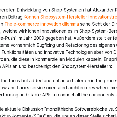
nerellen Entwicklung von Shop-Systemen hat Alexander R
ren Beitrag
Können Shopsystem-Hersteller Innovationstre
 in
The e-commerce innovation dilemma
seine Sicht der Di
ge, welche wirklichen Innovationen es im Shop-System-Ber
e-Push" im Jahr 2009 gegeben hat. Außerdem stellt er fes
me vornehmlich Bugfixing und Refactoring des eigenen
Funktionalitäten und innovative Technologien aber von Dr
rden, die diese in kommerziellen Modulen kapseln. Er spr
 APIs an und bescheinigt den Shopsystem-Herstellern:
 the focus but added and enhanced later on in the proce
slow and harms service orientated architectures where me
erforming and stable APIs to connect all the components ut
die aktuelle Diskussion "monolithische Softwareblöcke vs. 
tektur-Konzepte (SOA)" an, die uns an dieser Stelle sicherl