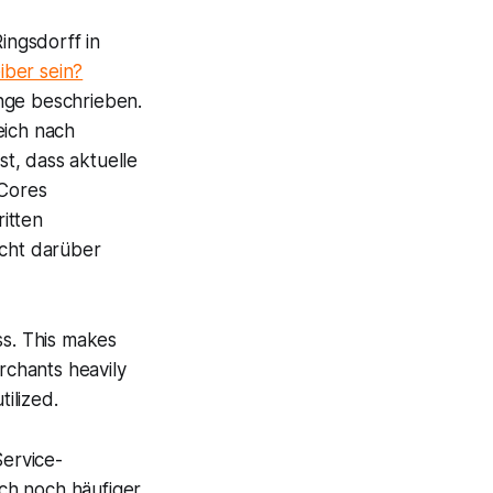
ingsdorff in
iber sein?
nge beschrieben.
eich nach
t, dass aktuelle
 Cores
itten
icht darüber
ss. This makes
rchants heavily
ilized.
Service-
ich noch häufiger