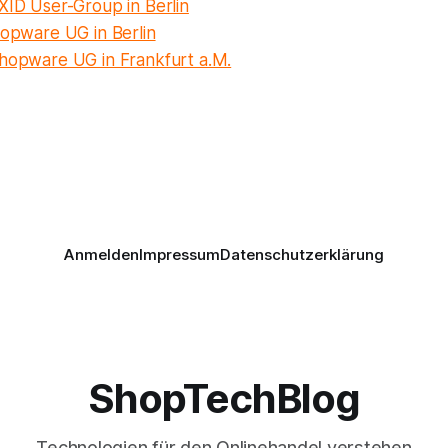
XID User-Group in Berlin
opware UG in Berlin
hopware UG in Frankfurt a.M.
Anmelden
Impressum
Datenschutzerklärung
ShopTechBlog
Technologien für den Onlinehandel verstehen