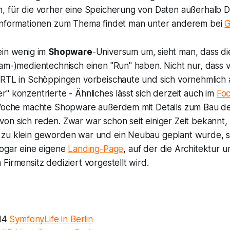
, für die vorher eine Speicherung von Daten außerhalb 
Informationen zum Thema findet man unter anderem bei
G
ein wenig im
Shopware
-Universum um, sieht man, dass d
am-)medientechnisch einen "Run" haben. Nicht nur, dass vo
 RTL in Schöppingen vorbeischaute und sich vornehmlich
" konzentrierte - Ähnliches lässt sich derzeit auch im
Fo
 Woche machte Shopware außerdem mit Details zum Bau d
n sich reden. Zwar war schon seit einiger Zeit bekannt, 
zu klein geworden war und ein Neubau geplant wurde, se
sogar eine eigene
Landing-Page
, auf der die Architektur 
Firmensitz dediziert vorgestellt wird.
014
SymfonyLife in Berlin