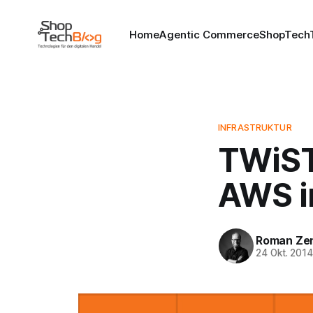
Home
Agentic Commerce
ShopTechT
INFRASTRUKTUR
TWiST
AWS i
Roman Ze
24 Okt. 201