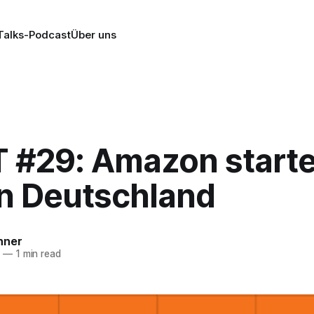
alks-Podcast
Über uns
 #29: Amazon starte
n Deutschland
nner
4
—
1 min read