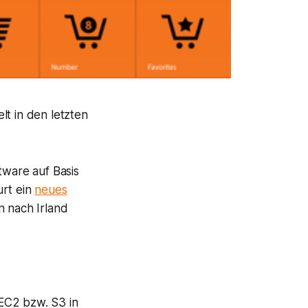
lt in den letzten
tware auf Basis
urt ein
neues
 nach Irland
EC2 bzw. S3 in