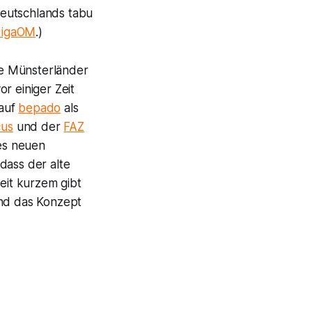
Deutschlands tabu
igaOM
.)
ie Münsterländer
r einiger Zeit
 auf
bepado
als
cus
und der
FAZ
es neuen
dass der alte
it kurzem gibt
und das Konzept