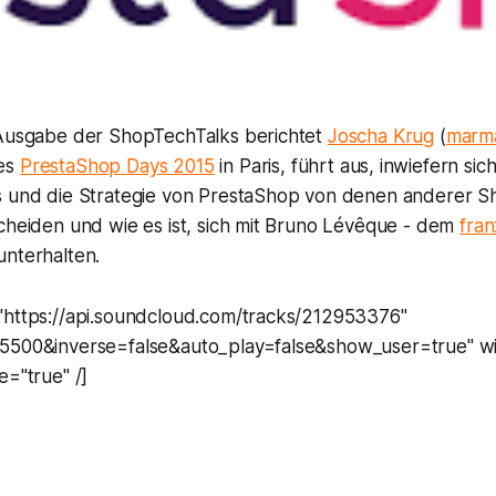
 Ausgabe der ShopTechTalks berichtet
Joscha Krug
(
marm
es
PrestaShop Days 2015
in Paris, führt aus, inwiefern sic
s und die Strategie von PrestaShop von denen anderer 
cheiden und wie es ist, sich mit Bruno Lévêque - dem
fra
unterhalten.
"https://api.soundcloud.com/tracks/212953376"
f5500&inverse=false&auto_play=false&show_user=true" w
e="true" /]