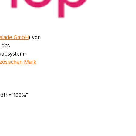
alade GmbH
) von
h das
Shopsystem-
nzösischen Mark
idth="100%"