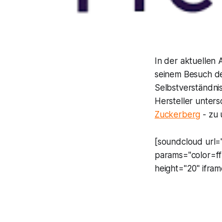
In der aktuellen
seinem Besuch d
Selbstverständni
Hersteller unters
Zuckerberg
- zu 
[soundcloud url=
params="color=f
height="20" ifram