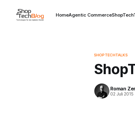
Home
Agentic Commerce
ShopTechT
SHOPTECHTALKS
ShopT
Roman Ze
02 Juli 2015