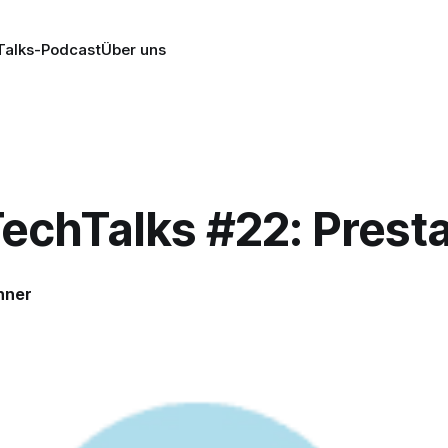
alks-Podcast
Über uns
echTalks #22: Prest
nner