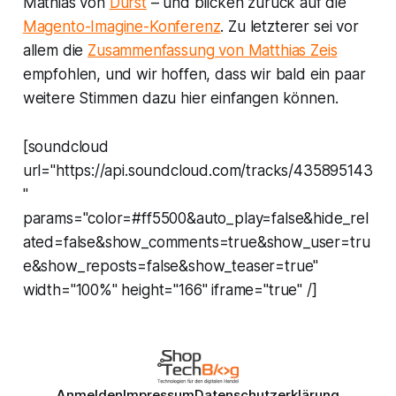
Mathias von
Durst
– und blicken zurück auf die
Magento-Imagine-Konferenz
. Zu letzterer sei vor
allem die
Zusammenfassung von Matthias Zeis
empfohlen, und wir hoffen, dass wir bald ein paar
weitere Stimmen dazu hier einfangen können.
[soundcloud
url="https://api.soundcloud.com/tracks/435895143
"
params="color=#ff5500&auto_play=false&hide_rel
ated=false&show_comments=true&show_user=tru
e&show_reposts=false&show_teaser=true"
width="100%" height="166" iframe="true" /]
Anmelden
Impressum
Datenschutzerklärung