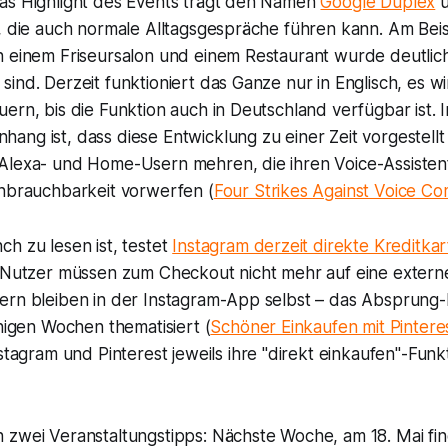
as Highlight des Events trägt den Namen
Google Duplex
u
, die auch normale Alltagsgespräche führen kann. Am Beis
n einem Friseursalon und einem Restaurant wurde deutlich
ind. Derzeit funktioniert das Ganze nur in Englisch, es wi
ern, bis die Funktion auch in Deutschland verfügbar ist. I
ng ist, dass diese Entwicklung zu einer Zeit vorgestellt w
Alexa- und Home-Usern mehren, die ihren Voice-Assiste
Unbrauchbarkeit vorwerfen (
Four Strikes Against Voice C
h zu lesen ist, testet
Instagram derzeit direkte Kreditka
: Nutzer müssen zum Checkout nicht mehr auf eine extern
ern bleiben in der Instagram-App selbst – das Absprung
inigen Wochen thematisiert (
Schöner Einkaufen mit Pintere
Instagram und Pinterest jeweils ihre "direkt einkaufen"-Funk
 zwei Veranstaltungstipps: Nächste Woche, am 18. Mai fi