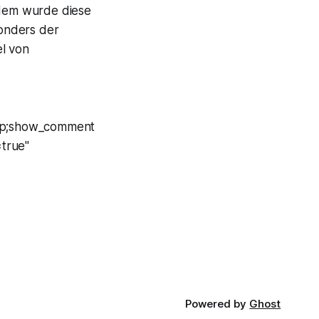
rdem wurde diese
sonders der
el von
amp;show_comment
true"
Powered by
Ghost