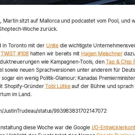
g, Martin sitzt auf Mallorca und podcastet vom Pool, und wi
e Shoptech-Woche zurück.
 in Toronto mit der
Unite
die wichtigste Unternehmensver
m
TWiST #108
hatten wir bereits mit
Hagen Meischner
dazu
oduktneuerungen wie Kampagnen-Tools, den
Tap & Chip 
el sowie neuen Sprachversionen unter anderem für Deut
 sogar ein wenig Politik-Glamour: Kanadas Premierministe
it Shopify-Gründer
Tobi Lütke
auf der Bühne und sprach 
tum im Land.
com/JustinTrudeau/status/993983831702147072
anstaltung diese Woche war die Google
I/O-Entwicklerkon