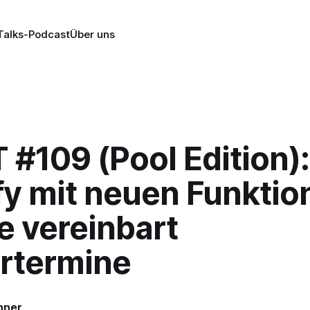
alks-Podcast
Über uns
#109 (Pool Edition):
fy mit neuen Funktio
e vereinbart
urtermine
nner