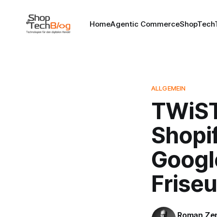
Home
Agentic Commerce
ShopTechT
ALLGEMEIN
TWiST 
Shopi
Googl
Frise
Roman Ze