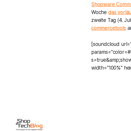
Shopware Commu
Woche
das vorlä
zweite Tag (4. J
commercetools
au
[soundcloud url=
params="color=#
s=true&amp;show
width="100%" heig