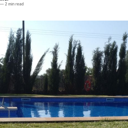
—
2 min read