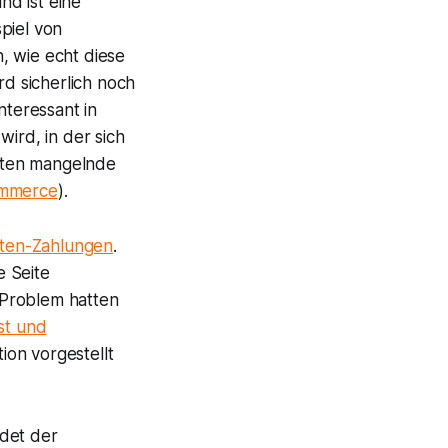
nd ist eine
piel von
, wie echt diese
rd sicherlich noch
nteressant in
ird, in der sich
nten mangelnde
ommerce
).
rten-Zahlungen
.
e Seite
-Problem hatten
st und
tion vorgestellt
ndet der