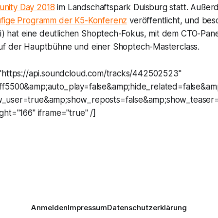
nity Day 2018
im Landschaftspark Duisburg statt. Auße
ufige Programm der K5-Konferenz
veröffentlicht, und be
uli) hat eine deutlichen Shoptech-Fokus, mit dem CTO-Pan
f der Hauptbühne und einer Shoptech-Masterclass.
"https://api.soundcloud.com/tracks/442502523"
ff5500&amp;auto_play=false&amp;hide_related=false&
_user=true&amp;show_reposts=false&amp;show_teaser=
ht="166" iframe="true" /]
Anmelden
Impressum
Datenschutzerklärung