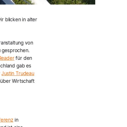
r blicken in alter
anstaltung von
 gesprochen.
Reader
für den
schland gab es
r
Justin Trudeau
über Wirtschaft
ferenz
in