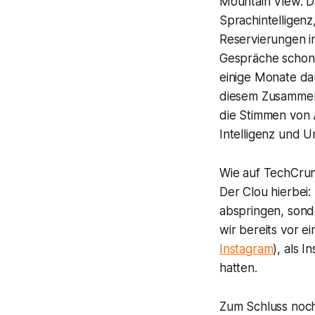
Mountain View. D
Sprachintelligenz
Reservierungen i
Gespräche schon s
einige Monate dau
diesem Zusammenha
die Stimmen von 
Intelligenz und 
Wie auf TechCrunc
Der Clou hierbei
abspringen, sond
wir bereits vor e
Instagram
), als 
hatten.
Zum Schluss noch