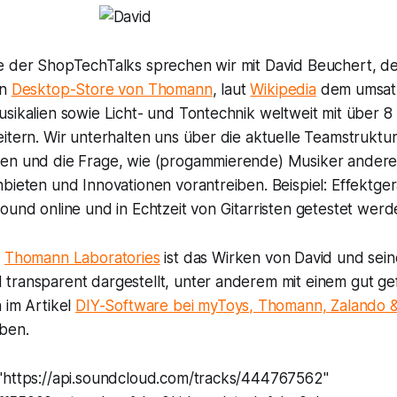
e der ShopTechTalks sprechen wir mit David Beuchert, d
en
Desktop-Store von Thomann
, laut
Wikipedia
dem umsatz
sikalien sowie Licht- und Tontechnik weltweit mit über 8
itern. Wir unterhalten uns über die aktuelle Teamstruktur
gen und die Frage, wie (progammierende) Musiker ander
bieten und Innovationen vorantreiben. Beispiel: Effektger
ound online und in Echtzeit von Gitarristen getestet wer
r
Thomann Laboratories
ist das Wirken von David und sein
transparent dargestellt, unter anderem mit einem gut ge
 im Artikel
DIY-Software bei myToys, Thomann, Zalando &
ben.
"https://api.soundcloud.com/tracks/444767562"