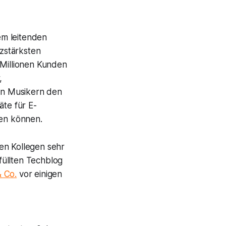
em leitenden
stärksten
 Millionen Kunden
,
en Musikern den
äte für E-
den können.
en Kollegen sehr
füllten Techblog
 Co.
vor einigen