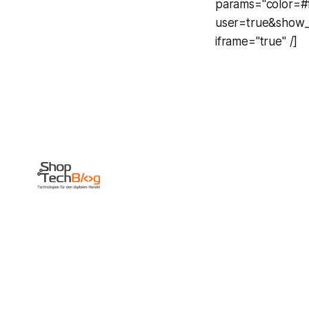
params="color=#
user=true&show_
iframe="true" /]