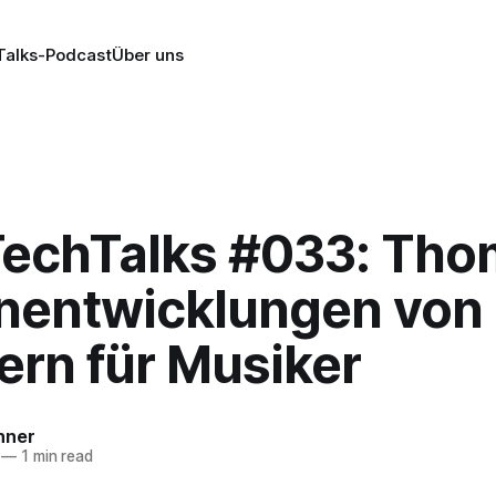
alks-Podcast
Über uns
echTalks #033: Th
enentwicklungen von
ern für Musiker
nner
—
1 min read