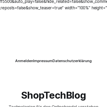
ff5500&auto_play=false&hide_related=false&show_comm
reposts=false&show_teaser=true" width="100%" height="
Anmelden
Impressum
Datenschutzerklärung
ShopTechBlog
Technologien für den Onlinehandel verstehen