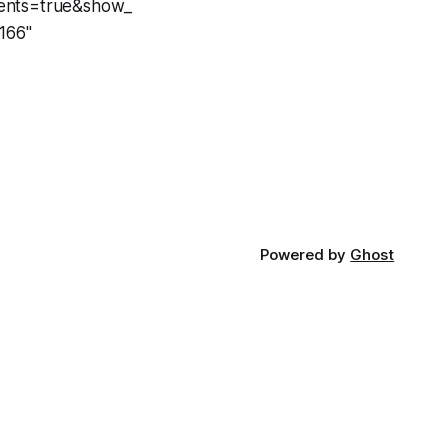
ents=true&show_
166"
Powered by
Ghost