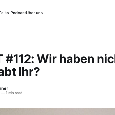
alks-Podcast
Über uns
 #112: Wir haben nic
bt Ihr?
nner
8
—
1 min read