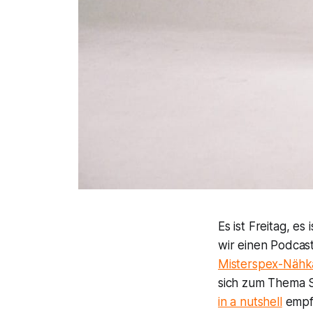
Es ist Freitag, e
wir einen Podcast
Misterspex-Nähk
sich zum Thema S
in a nutshell
empf