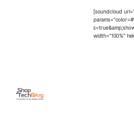
[soundcloud url=
params="color=#
s=true&amp;show
width="100%" heig