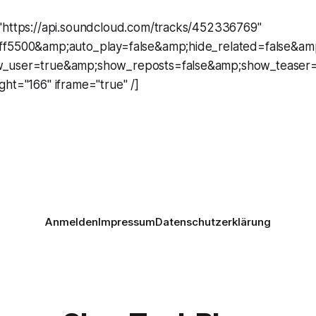
"https://api.soundcloud.com/tracks/452336769"
ff5500&amp;auto_play=false&amp;hide_related=false&
_user=true&amp;show_reposts=false&amp;show_teaser=
ht="166" iframe="true" /]
Anmelden
Impressum
Datenschutzerklärung