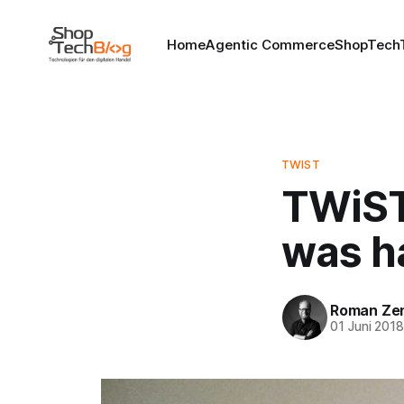
Home
Agentic Commerce
ShopTechT
TWIST
TWiST
was ha
Roman Ze
01 Juni 201