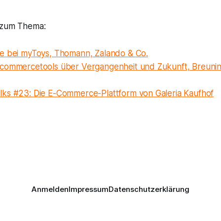
 zum Thema:
e bei myToys, Thomann, Zalando & Co.
commercetools über Vergangenheit und Zukunft, Breunin
ks #23: Die E-Commerce-Plattform von Galeria Kaufhof
Anmelden
Impressum
Datenschutzerklärung