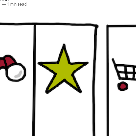
8
—
1 min read