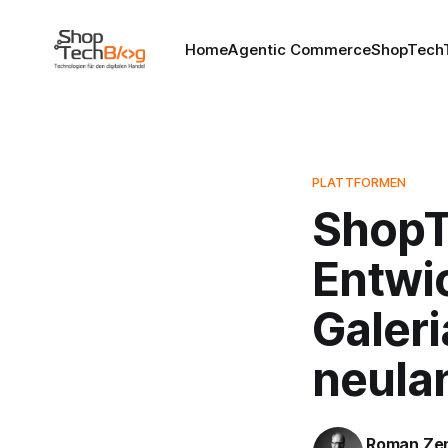
Home
Agentic Commerce
ShopTechT
PLATTFORMEN
ShopT
Entwic
Galeri
neulan
Roman Ze