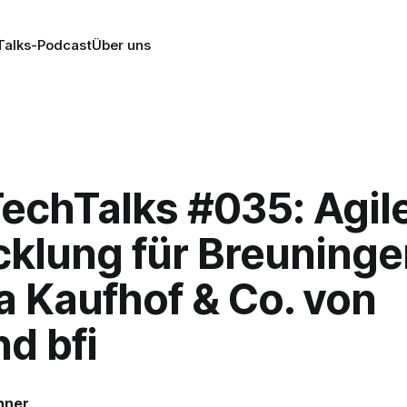
alks-Podcast
Über uns
echTalks #035: Agil
klung für Breuninger
a Kaufhof & Co. von
d bfi
nner