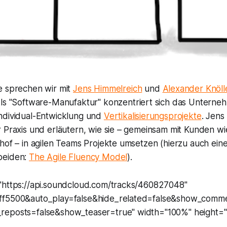
e sprechen wir mit
Jens Himmelreich
und
Alexander Knöll
s "Software-Manufaktur" konzentriert sich das Unterneh
ndividual-Entwicklung und
Vertikalisierungsprojekte
. Jens
r Praxis und erläutern, wie sie – gemeinsam mit Kunden w
hof – in agilen Teams Projekte umsetzen (hierzu auch ein
beiden:
The Agile Fluency Model
).
"https://api.soundcloud.com/tracks/460827048"
ff5500&auto_play=false&hide_related=false&show_comm
reposts=false&show_teaser=true" width="100%" height="