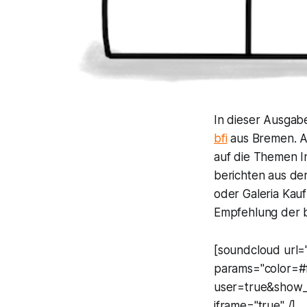
In dieser Ausgab
bfi
aus Bremen. Al
auf die Themen I
berichten aus de
oder Galeria Kauf
Empfehlung der 
[soundcloud url=
params="color=#
user=true&show_
iframe="true" /]