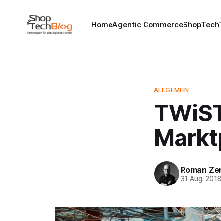
Home
Agentic Commerce
ShopTechT
ALLGEMEIN
TWiST
Markt
Roman Ze
31 Aug. 201