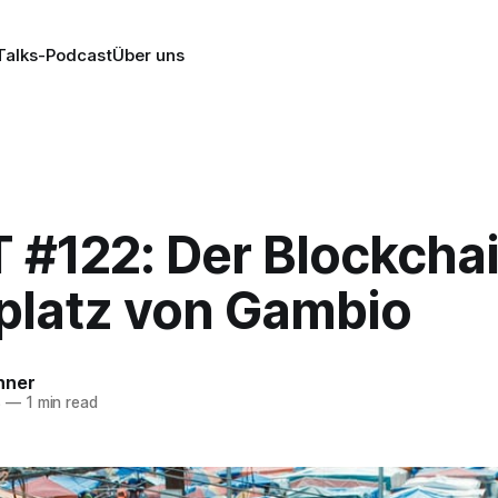
alks-Podcast
Über uns
 #122: Der Blockcha
platz von Gambio
nner
8
—
1 min read