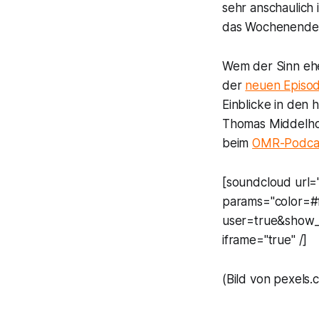
sehr anschaulich
das Wochenende b
Wem der Sinn ehe
der
neuen Episo
Einblicke in den
Thomas Middelhof
beim
OMR-Podca
[soundcloud url=
params="color=#
user=true&show_
iframe="true" /]
(Bild von pexels.