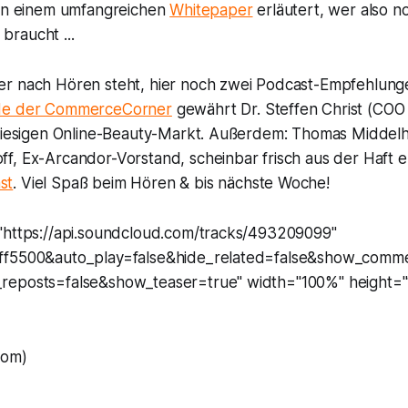
 in einem umfangreichen
Whitepaper
erläutert, wer also n
raucht ...
r nach Hören steht, hier noch zwei Podcast-Empfehlunge
de der CommerceCorner
gewährt Dr. Steffen Christ (COO 
 hiesigen Online-Beauty-Markt. Außerdem: Thomas Middelho
f, Ex-Arcandor-Vorstand, scheinbar frisch aus der Haft e
st
. Viel Spaß beim Hören & bis nächste Woche!
"https://api.soundcloud.com/tracks/493209099"
ff5500&auto_play=false&hide_related=false&show_comm
reposts=false&show_teaser=true" width="100%" height="
com)