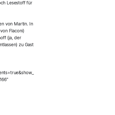
och Lesestoff für
n von Martin. In
von Flaconi)
ff (ja, der
ntlassen) zu Gast
ents=true&show_
166"