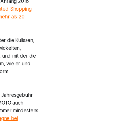
. Anfang 2016
ated Shopping
mehr als 20
er die Kulissen,
wickelten,
t und mit der die
em, wie er und
form
ie Jahresgebühr
OMOTO auch
 immer mindestens
gne bei