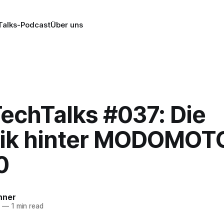
alks-Podcast
Über uns
echTalks #037: Die
ik hinter MODOMOT
0
nner
8
—
1 min read