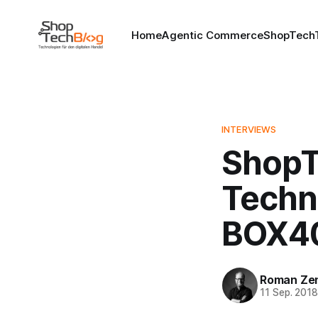
Home
Agentic Commerce
ShopTechT
INTERVIEWS
ShopT
Techn
BOX4
Roman Ze
11 Sep. 201