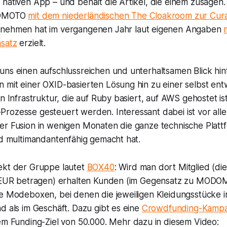
 nativen App – und behält die Artikel, die einem zusagen
DOMOTO
mit dem niederländischen The Cloakroom zur Cur
rnehmen hat im vergangenen Jahr laut eigenen Angaben
satz
erzielt.
ns einen aufschlussreichen und unterhaltsamen Blick hint
 mit einer OXID-basierten Lösung hin zu einer selbst ent
en Infrastruktur, die auf Ruby basiert, auf AWS gehostet is
rozesse gesteuert werden. Interessant dabei ist vor all
er Fusion in wenigen Monaten die ganze technische Platt
nd multimandantenfähig gemacht hat.
ekt der Gruppe lautet
BOX40
: Wird man dort Mitglied (d
00 EUR betragen) erhalten Kunden (im Gegensatz zu MOD
te Modeboxen, bei denen die jeweiligen Kleidungsstücke
d als im Geschäft. Dazu gibt es eine
Crowdfunding-Kampa
em Funding-Ziel von 50.000. Mehr dazu in diesem Video: