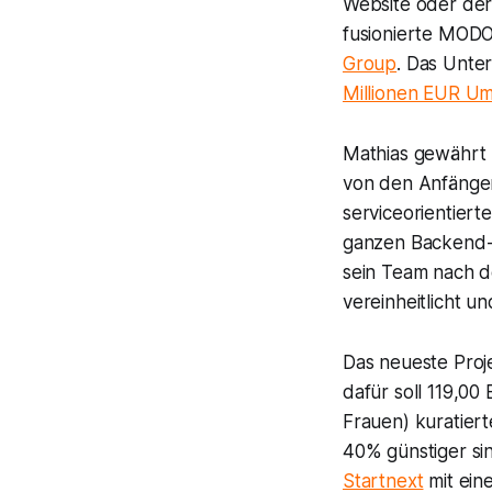
Website oder der
fusionierte MO
Group
. Das Unte
Millionen EUR Um
Mathias gewährt u
von den Anfängen
serviceorientiert
ganzen Backend-P
sein Team nach d
vereinheitlicht u
Das neueste Proj
dafür soll 119,
Frauen) kuratier
40% günstiger sin
Startnext
mit ein