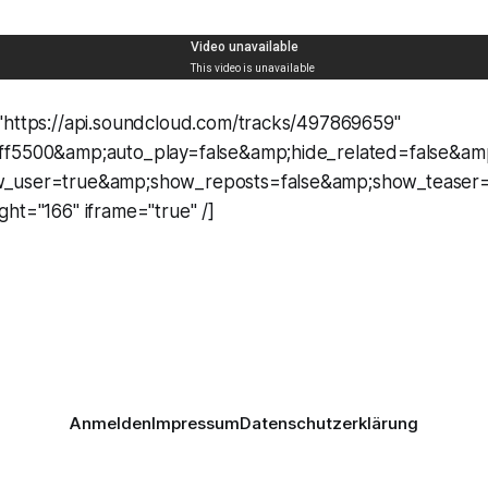
"https://api.soundcloud.com/tracks/497869659"
ff5500&amp;auto_play=false&amp;hide_related=false&
_user=true&amp;show_reposts=false&amp;show_teaser=
ht="166" iframe="true" /]
Anmelden
Impressum
Datenschutzerklärung