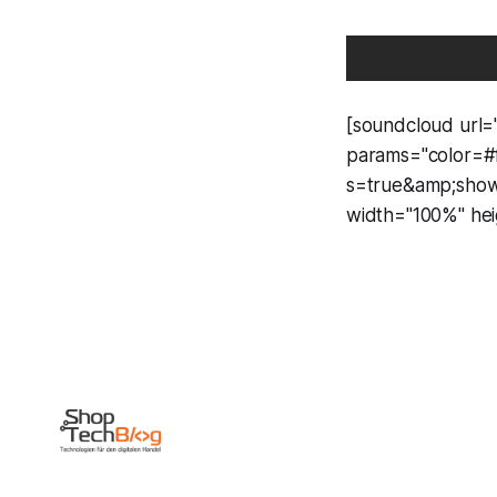
[soundcloud url=
params="color=#
s=true&amp;show
width="100%" heig