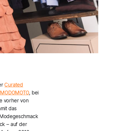
er
Curated
e
MODOMOTO
, bei
e vorher von
amit das
ige Modegeschmack
ck – auf der