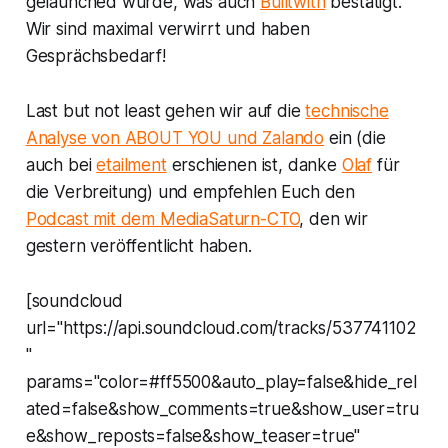
gelaunched wurde, was auch
Builtwith
bestätigt.
Wir sind maximal verwirrt und haben
Gesprächsbedarf!
Last but not least gehen wir auf die
technische
Analyse von ABOUT YOU und Zalando
ein (die
auch bei
etailment
erschienen ist, danke
Olaf
für
die Verbreitung) und empfehlen Euch den
Podcast mit dem MediaSaturn-CTO
, den wir
gestern veröffentlicht haben.
[soundcloud
url="https://api.soundcloud.com/tracks/537741102
"
params="color=#ff5500&auto_play=false&hide_rel
ated=false&show_comments=true&show_user=tru
e&show_reposts=false&show_teaser=true"