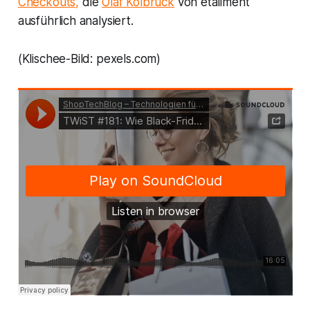
Checkouts,
die
Olaf Kolbrück
von etailment
ausführlich analysiert.
(Klischee-Bild: pexels.com)