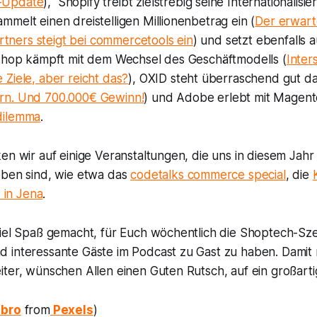
-Update
), Shopify treibt zielstrebig seine Internationalisi
melt einen dreistelligen Millionenbetrag ein (
Der erwart
Partners steigt bei commercetools ein
) und setzt ebenfalls a
rshop kämpft mit dem Wechsel des Geschäftmodells (
Inter
Ziele, aber reicht das?
), OXID steht überraschend gut da
rn. Und 700.000€ Gewinn!
) und Adobe erlebt mit Magent
dilemma
.
en wir auf einige Veranstaltungen, die uns in diesem Jahr
eben sind, wie etwa das
codetalks commerce special
, die
in Jena
.
viel Spaß gemacht, für Euch wöchentlich die Shoptech-Sz
 interessante Gäste im Podcast zu Gast zu haben. Damit
ter, wünschen Allen einen Guten Rutsch, auf ein großarti
nbro
from
Pexels
)