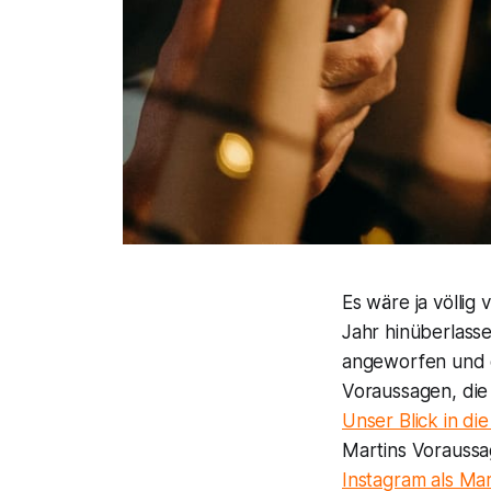
Es wäre ja völlig
Jahr hinüberlass
angeworfen und d
Voraussagen, die
Unser Blick in d
Martins Voraussa
Instagram als Ma