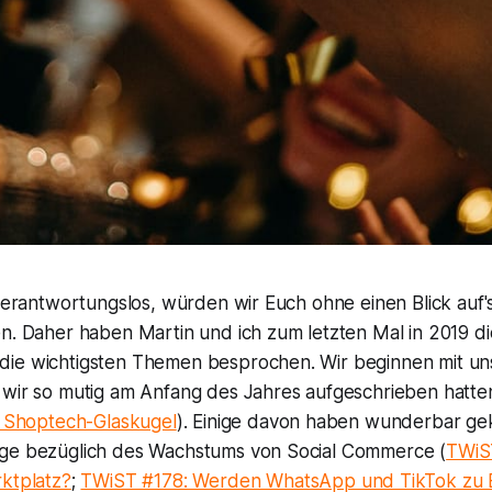
 verantwortungslos, würden wir Euch ohne einen Blick auf's
en. Daher haben Martin und ich zum letzten Mal in 2019 d
ie wichtigsten Themen besprochen. Wir beginnen mit u
 wir so mutig am Anfang des Jahres aufgeschrieben hatte
ie Shoptech-Glaskugel
). Einige davon haben wunderbar ge
ge bezüglich des Wachstums von Social Commerce (
TWiS
rktplatz?
;
TWiST #178: Werden WhatsApp und TikTok zu