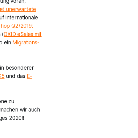
erung voran,
et unerwartete
uf internationale
shop Q2/2019:
 (
OXID eSales mit
o ein
Migrations-
 in besonderer
K5
und das
E-
ene zu
 machen wir auch
ges 2020!!