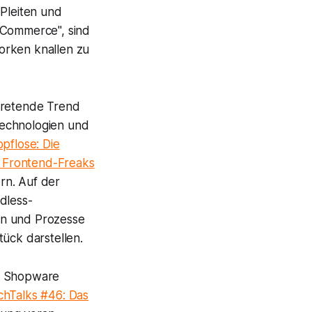
-Pleiten und
 Commerce", sind
orken knallen zu
rtretende Trend
Technologien und
pflose: Die
 Frontend-Freaks
rn. Auf der
dless-
en und Prozesse
tück darstellen.
n: Shopware
hTalks #46: Das