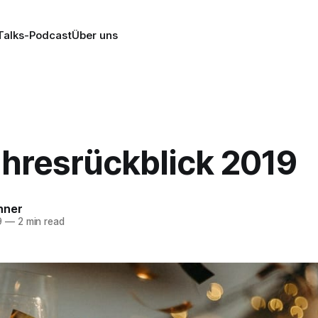
alks-Podcast
Über uns
ahresrückblick 2019
nner
9
—
2 min read