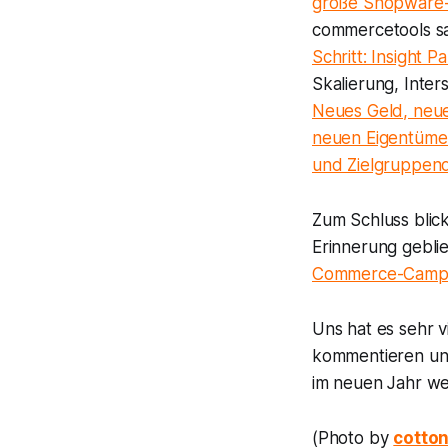
große Shopware
commercetools sam
Schritt: Insight 
Skalierung, Inte
Neues Geld, neue 
neuen Eigentüme
und Zielgruppen
Zum Schluss blick
Erinnerung gebli
Commerce-Camp 
Uns hat es sehr 
kommentieren und
im neuen Jahr wei
(Photo by
cotto