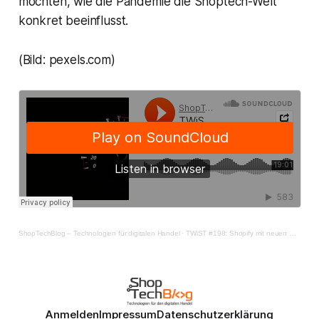
möchten, wie die Pandemie die Shoptech-Welt
konkret beeinflusst.
(
Bild: pexels.com)
ShopTechBlog – Technologien für digitalen Handel
·
TWiST #198: Shopify mit neuen Services, commercetools als Leader
Anmelden
Impressum
Datenschutzerklärung