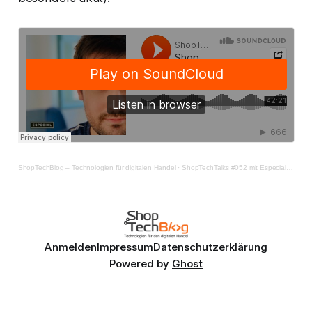
ShopTechBlog – Technologien für digitalen Handel
·
ShopTechTalks #052 mit Especial Digital: Headless heißt nicht automatisch 6-stellig
Anmelden
Impressum
Datenschutzerklärung
Powered by
Ghost