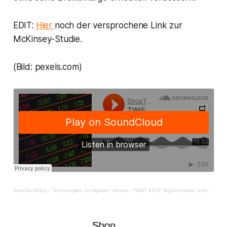
EDIT:
Hier
noch der versprochene Link zur
McKinsey-Studie.
(Bild: pexels.com)
ShopTechBlog – Technologien für digitalen Handel
·
TWiST #206: BigCommerce, Intershop, Shopify – Mit ein paar Börsenzahlen zurück aus der Sommerpause