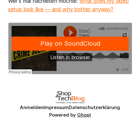
Wer's mal nachlesen möchte:
What does my video
setup look like — and why bother anyway?
Anmelden
Impressum
Datenschutzerklärung
Powered by
Ghost