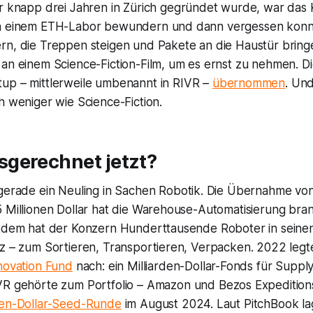
 knapp drei Jahren in Zürich gegründet wurde, war das
in einem ETH-Labor bewundern und dann vergessen konnt
rn, die Treppen steigen und Pakete an die Haustür bringe
 an einem Science-Fiction-Film, um es ernst zu nehmen. D
tup – mittlerweile umbenannt in
RIVR
–
übernommen
. Und
h weniger wie Science-Fiction.
gerechnet jetzt?
t gerade ein Neuling in Sachen Robotik. Die Übernahme vo
5 Millionen Dollar hat die Warehouse-Automatisierung bra
itdem hat der Konzern Hunderttausende Roboter in seinen 
tz – zum Sortieren, Transportieren, Verpacken. 2022 leg
nnovation Fund
nach: ein Milliarden-Dollar-Fonds für Suppl
VR
gehörte zum Portfolio –
Amazon
und
Bezos Expedition
nen-Dollar-Seed-Runde
im August 2024. Laut
PitchBook
la