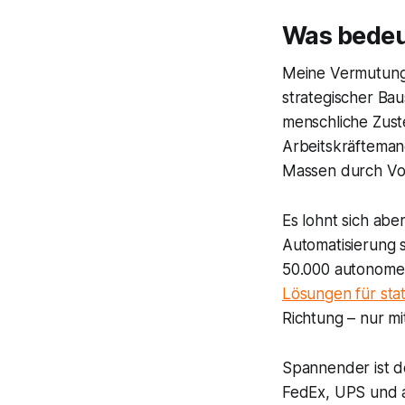
Was bedeu
Meine Vermutung 
strategischer Bau
menschliche Zust
Arbeitskräftemang
Massen durch Vor
Es lohnt sich abe
Automatisierung 
50.000 autonome 
Lösungen für sta
Richtung – nur mi
Spannender ist 
FedEx
,
UPS
und a