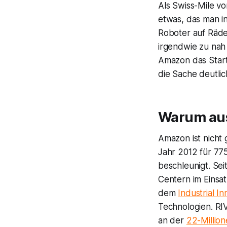
Als
Swiss-Mile
vor
etwas, das man 
Roboter auf Räde
irgendwie zu nah
Amazon
das Star
die Sache deutlic
Warum aus
Amazon
ist nich
Jahr 2012 für 77
beschleunigt. Se
Centern im Einsa
dem
Industrial I
Technologien.
RI
an der
22-Millio