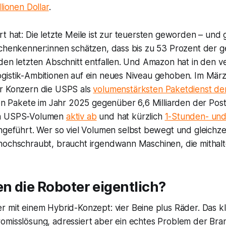
llionen Dollar
.
t hat: Die letzte Meile ist zur teuersten geworden – und g
nchenkenner:innen schätzen, dass bis zu 53 Prozent der 
den letzten Abschnitt entfallen. Und
Amazon
hat in den 
gistik-Ambitionen auf ein neues Niveau gehoben. Im Mä
r Konzern die
USPS
als
volumenstärksten Paketdienst de
en Pakete im Jahr 2025 gegenüber 6,6 Milliarden der Post.
n USPS-Volumen
aktiv ab
und hat kürzlich
1-Stunden- un
ngeführt. Wer so viel Volumen selbst bewegt und gleichzei
hochschraubt, braucht irgendwann Maschinen, die mithalt
n die Roboter eigentlich?
 mit einem Hybrid-Konzept: vier Beine plus Räder. Das kl
omisslösung, adressiert aber ein echtes Problem der Bra