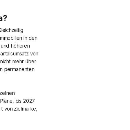
a?
leichzeitig
immobilien in den
g und höheren
artalsumsatz von
 nicht mehr über
r an permanenten
nzelnen
 Pläne, bis 2027
rt von Zielmarke,