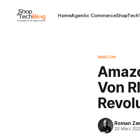
Home
Agentic Commerce
ShopTechT
AMAZON
Amazo
Von RI
Revol
Roman Ze
20 März 20