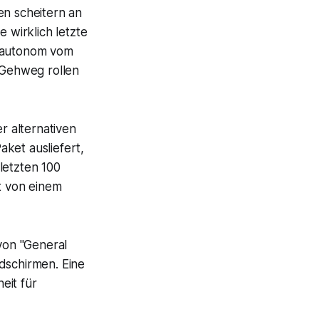
en scheitern an
wirklich letzte
n autonom vom
m Gehweg rollen
r alternativen
ket ausliefert,
letzten 100
t von einem
on "General
ldschirmen. Eine
eit für