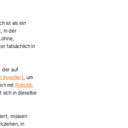
 ist als ein
, in der
 Löhne,
r tatsächlich in
, der auf
n
investiert
, um
ert mit
Robotik-
 sich in dieselbe
siert, müssen
kziehen, in