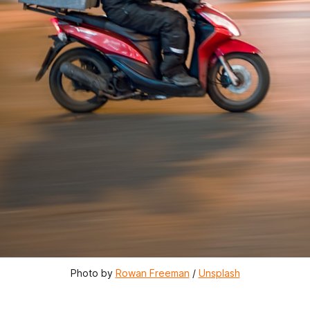
Photo by 
Rowan Freeman
 / 
Unsplash