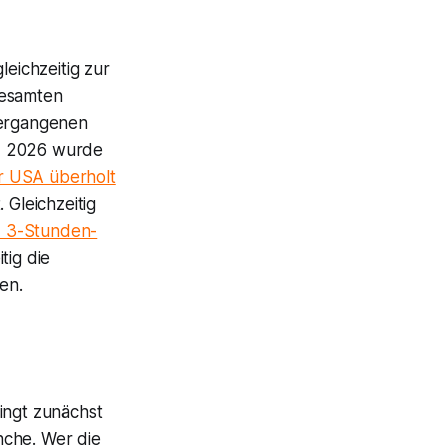
leichzeitig zur
gesamten
vergangenen
rz 2026 wurde
r USA überholt
 Gleichzeitig
d 3-Stunden-
tig die
en.
ingt zunächst
nche. Wer die