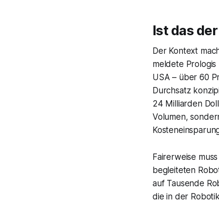
Ist das de
Der Kontext mach
meldete
Prologis
USA – über 60 Pr
Durchsatz konzip
24 Milliarden Do
Volumen, sondern 
Kosteneinsparung
Fairerweise mus
begleiteten Robot
auf Tausende Robo
die in der Roboti