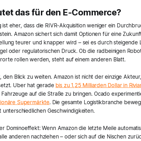
tet das für den E-Commerce?
ist eher, dass die
RIVR
-Akquisition weniger ein Durchbruch
stein.
Amazon
sichert sich damit Optionen für eine Zukunft
ellung teurer und knapper wird – sei es durch steigende
el oder regulatorischen Druck. Ob die radbeinigen Robote
orte rollen werden, steht auf einem anderen Blatt.
r, den Blick zu weiten.
Amazon
ist nicht der einzige Akteur
setzt.
Uber
hat gerade
bis zu 1,25 Milliarden Dollar in
Rivia
Fahrzeuge auf die Straße zu bringen.
Ocado
experimenti
tionäre Supermärkte
. Die gesamte Logistikbranche bewegt
t unterschiedlichen Geschwindigkeiten.
der Dominoeffekt: Wenn
Amazon
die letzte Meile automati
lle anderen nachziehen – oder sich auf die Nischen zurüc