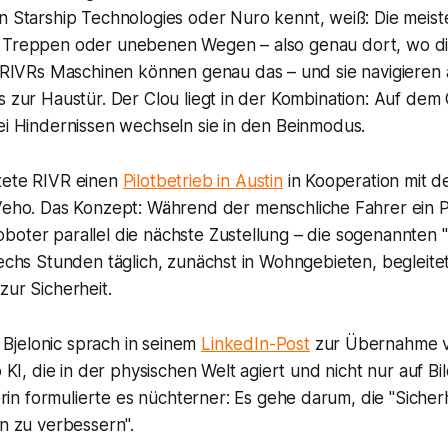
on
Starship Technologies
oder
Nuro
kennt, weiß: Die meist
 Treppen oder unebenen Wegen – also genau dort, wo die 
RIVR
s Maschinen können genau das – und sie navigiere
s zur Haustür. Der Clou liegt in der Kombination: Auf de
ei Hindernissen wechseln sie in den Beinmodus.
tete
RIVR
einen
Pilotbetrieb in Austin
in Kooperation mit de
Veho
. Das Konzept: Während der menschliche Fahrer ein Pa
oter parallel die nächste Zustellung – die sogenannten "
sechs Stunden täglich, zunächst in Wohngebieten, begleite
zur Sicherheit.
Bjelonic sprach in seinem
LinkedIn-Post
zur Übernahme v
o KI, die in der physischen Welt agiert und nicht nur auf Bi
in formulierte es nüchterner: Es gehe darum, die "Sicherh
en zu verbessern".