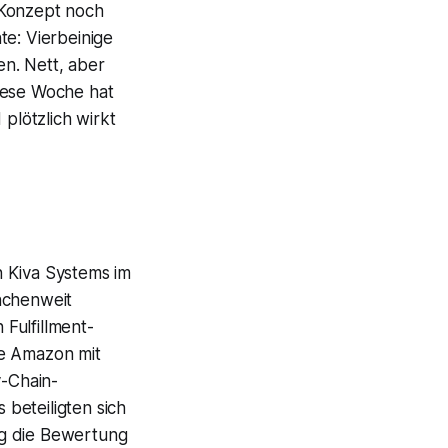
 Konzept noch
e: Vierbeinige
n. Nett, aber
iese Woche hat
 plötzlich wirkt
n
Kiva Systems
im
nchenweit
Fulfillment-
te
Amazon
mit
y-Chain-
s
beteiligten sich
g die Bewertung