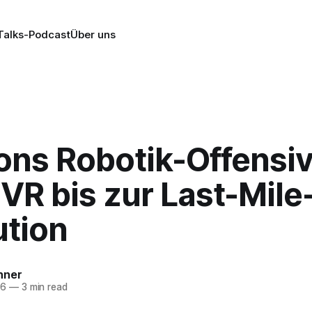
alks-Podcast
Über uns
ns Robotik-Offensiv
VR bis zur Last-Mile
ution
nner
26
—
3 min read