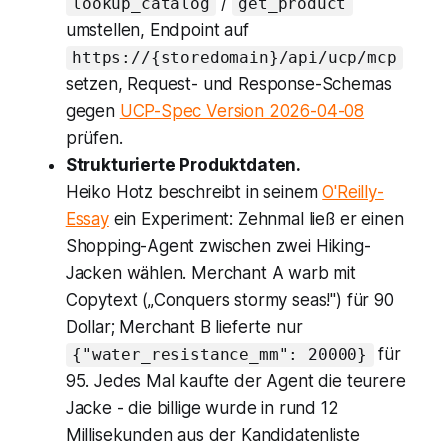
/
lookup_catalog
get_product
umstellen, Endpoint auf
https://{storedomain}/api/ucp/mcp
setzen, Request- und Response-Schemas
gegen
UCP-Spec Version 2026-04-08
prüfen.
Strukturierte Produktdaten.
Heiko Hotz beschreibt in seinem
O'Reilly-
Essay
ein Experiment: Zehnmal ließ er einen
Shopping-Agent zwischen zwei Hiking-
Jacken wählen. Merchant A warb mit
Copytext („Conquers stormy seas!") für 90
Dollar; Merchant B lieferte nur
für
{"water_resistance_mm": 20000}
95. Jedes Mal kaufte der Agent die teurere
Jacke - die billige wurde in rund 12
Millisekunden aus der Kandidatenliste