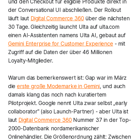
und den Checkout für eligible Produkte direkt in
der Conversational UI abschließen. Der Rollout
läuft laut
Digital Commerce 360
über die nächsten
30 Tage. Gleichzeitig launcht Ulta auf ulta.com
einen AI-Assistenten namens Ulta AI, gebaut auf
Gemini Enterprise for Customer Experience
- mit
Zugriff auf die Daten der über 46 Millionen
Loyalty-Mitglieder.
Warum das bemerkenswert ist:
Gap
war im März
die
erste große Modemarke in Gemini
, und auch
damals klang das noch nach kuratiertem
Pilotprojekt.
Google
nennt
Ulta
zwar selbst „early
collaborator" (also Launch-Partner) - aber
Ulta
ist
laut
Digital Commerce 360
Nummer 37 in der Top-
2000-Datenbank nordamerikanischer
Onlinehändler. Die Größenordnung zählt: Zwischen