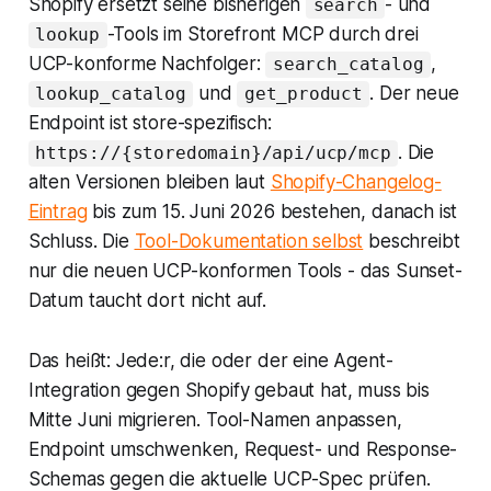
Shopify
ersetzt seine bisherigen
- und
search
-Tools im Storefront MCP durch drei
lookup
UCP-konforme Nachfolger:
,
search_catalog
und
. Der neue
lookup_catalog
get_product
Endpoint ist store-spezifisch:
. Die
https://{storedomain}/api/ucp/mcp
alten Versionen bleiben laut
Shopify-Changelog-
Eintrag
bis zum 15. Juni 2026 bestehen, danach ist
Schluss. Die
Tool-Dokumentation selbst
beschreibt
nur die neuen UCP-konformen Tools - das Sunset-
Datum taucht dort nicht auf.
Das heißt: Jede:r, die oder der eine Agent-
Integration gegen
Shopify
gebaut hat, muss bis
Mitte Juni migrieren. Tool-Namen anpassen,
Endpoint umschwenken, Request- und Response-
Schemas gegen die aktuelle UCP-Spec prüfen.