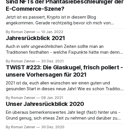
Sind NFTs der Phantasiebeschleuniger der
im App-Store Einfluss auf den Online-Handel hat. Zum
E-Commerce-Szene?
Kontext: ihm Rahmen seiner weltweiten Entwickler-
Konferenz WWDC im Jahr 2020
Jetzt ist es passiert, Krypto ist in diesem Blog
angekommen. Gerade rechtzeitig bevor ich mich von
unserem 11-Jährigen als Boomer beschimpfen lassen
By Roman Zenner
10 Jan. 2022
muss, habe ich die berühmte Zeit „zwischen den Jahren“
Jahresrückblick 2021
dazu genutzt, mich tiefer in die Materie einzuarbeiten und
ein paar Überlegungen anzustellen. Überblick Zunächst eine
Auch in sehr ungewöhnlichen Zeiten sollte man an
kurze Ortsbestimmung:
Traditionen festhalten - welche Fixpunkte hätte man denn
sonst in diesem denkwürdigen Jahr? Aus diesem Grund
By Roman Zenner
20 Dez. 2021
haben Martin und ich uns wieder mal vor den Mikrofonen
TWiST #223: Die Glaskugel, frisch poliert -
versammelt und besprochen, wie Corona-Jahr #2 aus E-
unsere Vorhersagen für 2021
Commerce- und Shoptech-Sicht gelaufen ist. Fangen wir
2021 ist da, euch allen wünschen wir einen guten und
gesunden Start in dieses neue Jahr! Wie es schon Tradition
bei uns ist - und gerade für derartige Formate auch Saison
By Roman Zenner
08 Jan. 2021
ist - blicken wir in die Glaskugel und treffen ein paar
Unser Jahresrückblick 2020
teilweise gewagte Vorhersagen. Schaut's und hört's
Ein überaus bemerkenswertes Jahr liegt (fast) hinter uns -
Grund genug, sich etwas Zeit zu nehmen und darüber zu
sprechen, was wir denn in den letzten 12 Monaten erlebt,
By Roman Zenner
30 Dez. 2020
gesehen, gehört und gedacht haben. Hier einige der