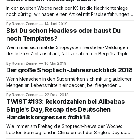
Lassen wir also heute mal ShopTech ShopTech sein und
gehen nach draußen, um bei #fridaysforfuture
In der zweiten Woche nach der K5 ist die Nachrichtenlage
mitzumarschieren.
noch dürftig, wir haben einen Artikel mit Praxiserfahrungen
zu Shopware 6 und einen über die verschiedenen Varianten
By Roman Zenner
14 Juni 2019
des SocialCommerce gefunden – außerdem findet in den
Bist Du schon Headless oder baust Du
nächsten Tagen die jährliche Partner- und
noch Templates?
Entwicklerkonferenz Shopify Unite in Toronto statt. Das ist
also der
Wenn man sich mal die Shopsystemhersteller-Meldungen
der letzten Zeit anschaut, fällt vor allem ein Begriffs-Triple
auf, das als die nächste strategische Idee gefeiert wird:
By Roman Zenner
16 Mai 2019
#Headless, #APIs und #Cloud. Gerade frisch von der
Der große Shoptech-Jahresrückblick 2018
Magento-Imagine etwa erreicht uns über fleißige Twitterer
die Meldung, das Magento in Zukunft auch eine
Wenn Menschen in den Supermärken sich mit unglaublichen
Mengen an Lebensmitteln eindecken, bei fliegenden
Tannen-Händlern die schönen Weihnachtsbäume weniger,
By Roman Zenner
22 Dez. 2018
bei ihren Kunden jedoch die Kleidungsschichten zahlreicher
TWiST #133: Rekordzahlen bei Alibabas
werden, wenn alle Welt also mit Ächzen und Stöhnen den
Single's Day, Recap des Deutschen
letzten Dezembertagen zustrebt, weiß man: jetzt wird es
Handelskongresses #dhk18
höchste Zeit für einen Jahresrückblick.
Wie immer am Freitag die Shoptech-News der Woche:
Letzten Sonntag fand in China erneut der Single's Day statt,
der dem Unternehmen Alibana wie erwartet neue