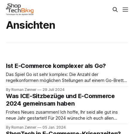
Ansichten
Ist E-Commerce komplexer als Go?
Das Spiel Go ist sehr komplex: Die Anzahl der
regelkonformen möglichen Stellungen auf einem Go-Brett
ist größer als die Anzahl der Atome im bekannten
By Roman Zenner
29 Juli 2024
Universum. Daher galt das chinesische Spiel lange Zeit als
Was ICE-Sitzbezüge und E-Commerce
eine Art Endgegner der künstlichen Intelligenz. Auf
2024 gemeinsam haben
absehbare Zeit, so glaubte man, würde es keiner Maschine
Frohes Neues zusammen! Ich hoffe, Ihr seid alle gut ins
neue Jahr gestartet! Für 2024 wünsche ich euch allen
Gesundheit, Glück und Zuversicht! Nun, einer meiner letzten
By Roman Zenner
05 Jan. 2024
Aktionen im vorangegangenen Jahr war es, für die Internet
ShopTech in E-Commerce-Krisenzeiten?