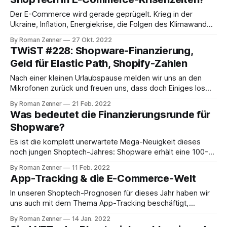
World Business einen kurzen Beitrag zu schreiben, wie ich
die Entwicklung für Shop-Technologie
Der E-Commerce wird gerade geprügelt. Krieg in der
Ukraine, Inflation, Energiekrise, die Folgen des Klimawandels
- dies sind nur einige der Faktoren, die Händler:innen,
By Roman Zenner
27 Okt. 2022
Dienstleistende und Shoptech-Plattformen in diesem Jahr
TWiST #228: Shopware-Finanzierung,
tüchtig die Laune verderben. Trefflich lässt sich darüber
Geld für Elastic Path, Shopify-Zahlen
streiten, ob die niedrigen Aktienkurse börsennotierter
Tech-Unternehmen gerechtfertigt sind
Nach einer kleinen Urlaubspause melden wir uns an den
Mikrofonen zurück und freuen uns, dass doch Einiges los
war in den letzten Wochen. Wir unterhalten uns über das
By Roman Zenner
21 Feb. 2022
100-Millionen-Invest von Shopware und diskutieren dabei
Was bedeutet die Finanzierungsrunde für
wie schwarz-weiß die On-Premise vs. Cloud-Welt ist und
Shopware?
welche Zukunft Open-
Es ist die komplett unerwartete Mega-Neuigkeit dieses
noch jungen Shoptech-Jahres: Shopware erhält eine 100-
Millionen-Finanzierung von Paypal und Carlyle. Vor einigen
By Roman Zenner
11 Feb. 2022
Wochen bei unseren Prognosen für 2022 waren wir noch
App-Tracking & die E-Commerce-Welt
sicher, dass so etwas sehr unwahrscheinlich ist, haben die
Hamann-Brüder doch seit Jahrzehnten immer das
In unseren Shoptech-Prognosen für dieses Jahr haben wir
„bootstrapped“
uns auch mit dem Thema App-Tracking beschäftigt,
genauer gesagt mit der Frage, inwiefern Apples
By Roman Zenner
14 Jan. 2022
Beschränkung der Datensammlungskapazitäten der Apps