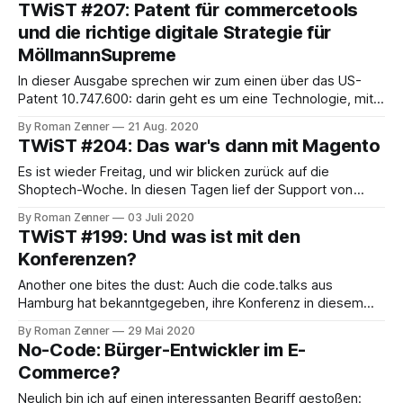
TWiST #207: Patent für commercetools
Themen, über die wir uns unterhalten haben: * Jobwechsel:
und die richtige digitale Strategie für
Roman wechselt von commercetools zu Shopify
MöllmannSupreme
In dieser Ausgabe sprechen wir zum einen über das US-
Patent 10.747.600: darin geht es um eine Technologie, mit
der commercetools externe Funktionalität integriert,
By Roman Zenner
21 Aug. 2020
genauer gesagt, wie sich externe Serverless-Funktionen
TWiST #204: Das war's dann mit Magento
über den Core anstoßen lassen. Was genau dahintersteckt,
hat CPO Kelly Goetsch in einem umfangreichen Artikel
Es ist wieder Freitag, und wir blicken zurück auf die
beschrieben.
Shoptech-Woche. In diesen Tagen lief der Support von
Magentos 1er-Version aus. Nun ist das bei Software
By Roman Zenner
03 Juli 2020
allgemein ein nicht so spektakulärer Vorgang, denn
TWiST #199: Und was ist mit den
üblicherweise gibt es ein besseres Nachfolgeprodukt
Konferenzen?
sowie einen gut dokumentierten Upgrade-Mechanismus.
Nicht so bei
Another one bites the dust: Auch die code.talks aus
Hamburg hat bekanntgegeben, ihre Konferenz in diesem
Jahr nicht stattfinden zu lassen. Vor diesem Hintergrund –
By Roman Zenner
29 Mai 2020
und in der Woche, in der ursprünglich die K5-Konferenz als
No-Code: Bürger-Entwickler im E-
auch der Shopware Community Day (der jetzt digital am 18.
Commerce?
und 19. Juni stattfindet)
Neulich bin ich auf einen interessanten Begriff gestoßen: