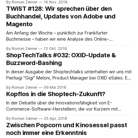
By Roman Zenner
16 Nov. 2018
Umsatzrekorde beschert hat. Satte 30 Milliarden US-Dollar
TWiST #128: Wir sprechen über den
wurden an diesem Tag umgesetzt, die erste Milliarde an
Buchhandel, Updates von Adobe und
Bestellungswert stand schon nach 85
Magento
Am Anfang der Woche – pünktlich zur Frankfurter
Buchmesse – haben wir eine Analyse des Online-
Buchhandels veröffentlicht. In diesem Wochenrückblick
By Roman Zenner
12 Okt. 2018
gehen wir im Detail auf die digitalen Angebote von
ShopTechTalks #032: OXID-Update &
Hugendubel, Mayersche, Osiander, Thalia und Weltbild ein
Buzzword-Bashing
und schauen uns an, welche verschiedenen Technologien
dort zum Einsatz kommen und warum sich die
In dieser Ausgabe der Shoptechtalks unterhalten wir uns mit
Pierluigi "Gigi" Meloni, Product Manager bei OXID eSales. Er
spricht über den aktuellen Stand der Entwicklung des OXID
By Roman Zenner
09 Mai 2018
eShop und was es bedeutet, eine E-Commerce-Plattform
Kopflos in die Shoptech-Zukunft?
weiterzuentwickeln, die schon seit mehr als 10 Jahren im
breiten Einsatz ist.
In der Debatte über die Innovationsfähigkeit von E-
Commerce-Software-Herstellern, die vor Kurzem mit
unserem Gespräch mit den Machern von FRONTASTIC
By Roman Zenner
25 Apr. 2018
wieder entflammt ist, hat Jochen einen Tweet abgesetzt,
Zwischen Popcorn und Kinosessel passt
der mich zum Nachdenken gebracht hat:
noch immer eine Erkenntnis
https://twitter.com/jkrisch/status/980055119441137664 Da