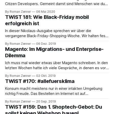
Citizen Developers. Gemeint damit sind Menschen wie du
und ich, die auf irgendeine Weise Software entwickeln,
By Roman Zenner
06 Mai 2020
ohne besondere IT-Kenntnisse zu haben. Das wirft gleich
TWiST 181: Wie Black-Friday mobil
zwei Fragen auf: a) brauchen wir wirklich ein weiteres
erfolgreich ist
Buzzword und b) sind ausgebildete Entwickler etwa keine
In dieser Nikolaus-Ausgabe sprechen wir über die
vergangene Black-Friday-Shopping-Woche. Wir halten fest:
in diesem Jahr scheinen landauf landab SysAdmins, DevOps
By Roman Zenner
06 Dez. 2019
& einen guten Job gemacht zu haben, von kritischen
Magento: Im Migrations- und Enterprise-
technischen Störungen, die noch vor ein paar Jahren gang
Dilemma
und gäbe waren, war in diesem Jahr nichts
Ich muss mal wieder etwas über Magento schreiben. In den
letzten Wochen hatte ich viele Gespräche, in denen es vor
allem um die Frage ging: Was macht Magento? Was macht
By Roman Zenner
02 Okt. 2019
Adobe mit Magento? Und: wie können wir als Freelancer
TWiST #170: #allefuersklima
und kleinere Agenturen, die in den letzten 10+ Jahren ein
wunderbares
Konsum macht meistens nur in einer intakten Umgebung
richtig Freude. Das Bestellen im Internet ist auf
Anbieterseite nur dann möglich, wenn Mensch und Material
By Roman Zenner
20 Sep. 2019
nicht durch Überschwemmungen, Stürme, Erdbeben,
TWiST #159: Das 1. Shoptech-Gebot: Du
Waldbrände und Dürrekatastrophen gefährdet werden.
sollst keinen Webshop bauen!