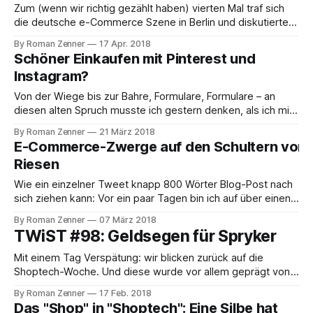
ist tatsächlich mehr dran, als es auf
Zum (wenn wir richtig gezählt haben) vierten Mal traf sich
die deutsche e-Commerce Szene in Berlin und diskutierte
aktuelle Trends und Entwicklungen mit besonderem Fokus
By Roman Zenner
17 Apr. 2018
auf Technik und Entwicklung bei der code.talks commerce
Schöner Einkaufen mit Pinterest und
special. Auch der Shoptechblog war in voller Mannstärke
Instagram?
angetreten um sich zu unterhalten und unterhalten
Von der Wiege bis zur Bahre, Formulare, Formulare – an
diesen alten Spruch musste ich gestern denken, als ich mir
die neuen Social-Commerce-Funktionen von Pinterest und
By Roman Zenner
21 März 2018
Instagram angesehen haben. Gestern sind beide Apps
E-Commerce-Zwerge auf den Schultern von
dieser Sozialen Netzwerke so geupdated worden, dass
Riesen
man auch hierzulande direkt aus den Posts einkaufen kann.
Wie ein einzelner Tweet knapp 800 Wörter Blog-Post nach
sich ziehen kann: Vor ein paar Tagen bin ich auf über einen
solchen meines Kollegen Yann Simon – Core-Entwickler bei
By Roman Zenner
07 März 2018
commercetools – gestoßen, der über die Folgen eines
TWiST #98: Geldsegen für Spryker
Updates von Elasticsearch berichtet:
https://twitter.com/simon_yann/status/969549691363962881
Mit einem Tag Verspätung: wir blicken zurück auf die
Wie viele
Shoptech-Woche. Und diese wurde vor allem geprägt von
der Meldung, dass Spryker die nächste Finanzierungsrunde
By Roman Zenner
17 Feb. 2018
abgeschlossen und gut 18 Millionen Euro frisches Kapital
Das "Shop" in "Shoptech": Eine Silbe hat