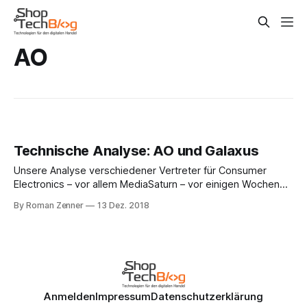
AO
Technische Analyse: AO und Galaxus
Unsere Analyse verschiedener Vertreter für Consumer
Electronics – vor allem MediaSaturn – vor einigen Wochen
hat viele Leser gefunden. In diesem Zusammenhang haben
By Roman Zenner
13 Dez. 2018
wir uns besonders gefreut, dass sich Atul Bhardwaj, CTO
von MediaSaturn die Zeit für einen Podcast mit uns
genommen hat, um die fehlenden Puzzleteile der Analyse
von Europas größtem
Anmelden
Impressum
Datenschutzerklärung