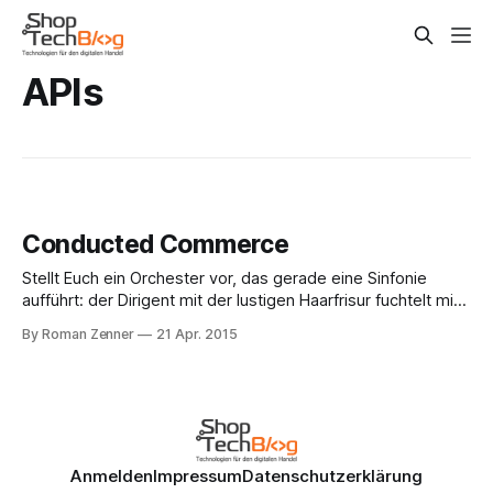
APIs
Conducted Commerce
Stellt Euch ein Orchester vor, das gerade eine Sinfonie
aufführt: der Dirigent mit der lustigen Haarfrisur fuchtelt mit
seinem Dirigentenstab vor ungefähr 100 Musikern herum,
By Roman Zenner
21 Apr. 2015
was irgendwie dazu führt, dass diese harmonisch
zusammenspielen. Die Bläser intonieren möglicherweise
das Haupt-Thema, die Kontrabässe sind verantwortlich für
das akustische Fundament und die
Anmelden
Impressum
Datenschutzerklärung