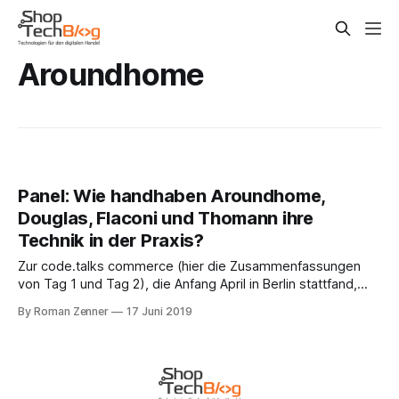
Aroundhome
Panel: Wie handhaben Aroundhome,
Douglas, Flaconi und Thomann ihre
Technik in der Praxis?
Zur code.talks commerce (hier die Zusammenfassungen
von Tag 1 und Tag 2), die Anfang April in Berlin stattfand,
hatten wir eine muntere CTO-Truppe
By Roman Zenner
17 Juni 2019
zusammenbekommen und mit ihnen über Themen wie
Skalierung, Aufbau von Teams etc. gesprochen. Mit dabei
waren Steffen Heilmann von Aroundhome, Ingo Mommertz
von Douglas, David