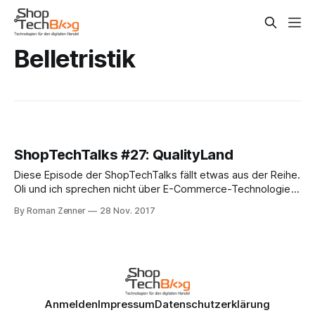
Belletristik
ShopTechTalks #27: QualityLand
Diese Episode der ShopTechTalks fällt etwas aus der Reihe.
Oli und ich sprechen nicht über E-Commerce-Technologie
im engeren Sinne, sondern nehmen ein Buch genauer unter
By Roman Zenner
28 Nov. 2017
die Lupe, das uns gleichermaßen begeistert. Die Rede ist
von Marc-Uwe Klings QualityLand. Der Autor, der durch die
Känguru-Chroniken bekannt wurde,
Anmelden
Impressum
Datenschutzerklärung