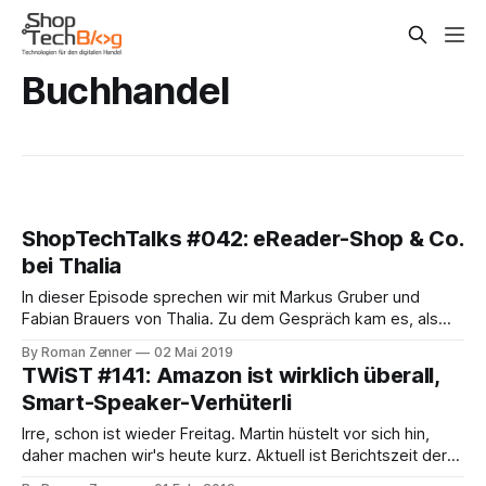
Buchhandel
ShopTechTalks #042: eReader-Shop & Co.
bei Thalia
In dieser Episode sprechen wir mit Markus Gruber und
Fabian Brauers von Thalia. Zu dem Gespräch kam es, als
uns bei der Tech-Analyse des hiesigen Buchmarkts der
By Roman Zenner
02 Mai 2019
Blogpost von Markus (Another One Bites the Dust – Wie ein
TWiST #141: Amazon ist wirklich überall,
Monolith kontrolliert gesprengt wird… Teil I) ins Auge
Smart-Speaker-Verhüterli
gefallen war. Ein paar
Irre, schon ist wieder Freitag. Martin hüstelt vor sich hin,
daher machen wir's heute kurz. Aktuell ist Berichtszeit der
amerikanischen Unternehmen, was bedeutet: viele Zahlen