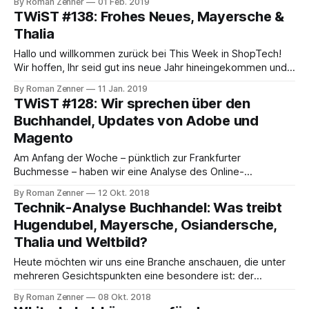
By Roman Zenner
01 Feb. 2019
aus dem so wichtigen Weihnachts-Q4/2018. Interessant ist
TWiST #138: Frohes Neues, Mayersche &
dabei vor allem – Überraschung! – Amazon. In seiner
Thalia
ausführlichen Presse-Mitteilung berichtet man natürlich über
Hallo und willkommen zurück bei This Week in ShopTech!
Wir hoffen, Ihr seid gut ins neue Jahr hineingekommen und
wünschen Euch für 2019 alles Gute! Das neue Jahr hat mit
By Roman Zenner
11 Jan. 2019
einer sehr interessanten Nachricht begonnen: Die
TWiST #128: Wir sprechen über den
Mayersche und Thalia fusionieren. Wir hatten ja vor einiger
Buchhandel, Updates von Adobe und
Zeit in unserer Analyse des
Magento
Am Anfang der Woche – pünktlich zur Frankfurter
Buchmesse – haben wir eine Analyse des Online-
Buchhandels veröffentlicht. In diesem Wochenrückblick
By Roman Zenner
12 Okt. 2018
gehen wir im Detail auf die digitalen Angebote von
Technik-Analyse Buchhandel: Was treibt
Hugendubel, Mayersche, Osiander, Thalia und Weltbild ein
Hugendubel, Mayersche, Osiandersche,
und schauen uns an, welche verschiedenen Technologien
Thalia und Weltbild?
dort zum Einsatz kommen und warum sich die
Heute möchten wir uns eine Branche anschauen, die unter
mehreren Gesichtspunkten eine besondere ist: der
Buchhandel hat nicht nur die besondere Herausforderung,
By Roman Zenner
08 Okt. 2018
teilweise Millionen lieferbarer Titel abbilden zu müssen bzw.