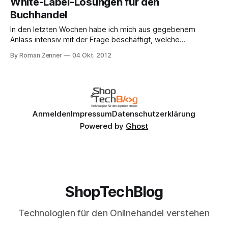
White-Label-Lösungen für den
zu wollen, sondern kann auch wegen der Buchpreisbindung
Buchhandel
nicht einfach so mit Rabatten arbeiten, wie das bei anderen
Branchen der
In den letzten Wochen habe ich mich aus gegebenem
Anlass intensiv mit der Frage beschäftigt, welche
Möglichkeiten es für den Buchhandel gibt, in den Online-
By Roman Zenner
04 Okt. 2012
Handel einzusteigen. Größte Herausforderung, mit denen
die Entwickler der angebotenen technischen Lösungen zu
kämpfen haben, ist die in die Millionen gehende Menge an
Artikeln, die
Anmelden
Impressum
Datenschutzerklärung
Powered by
Ghost
ShopTechBlog
Technologien für den Onlinehandel verstehen