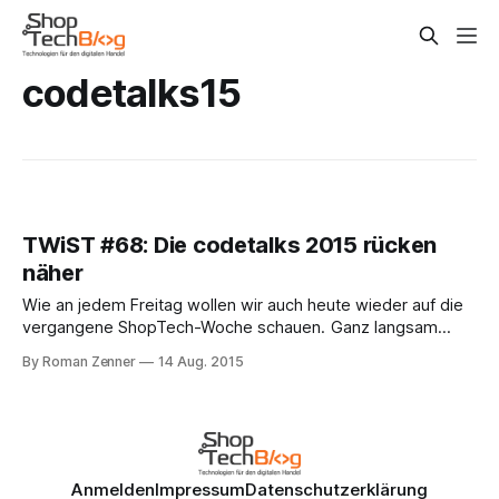
codetalks15
TWiST #68: Die codetalks 2015 rücken
näher
Wie an jedem Freitag wollen wir auch heute wieder auf die
vergangene ShopTech-Woche schauen. Ganz langsam
rücken die codetalks 2015 (29.-30. September 2015) in
By Roman Zenner
14 Aug. 2015
Hamburg näher, und der von Fabian Wesner (Spryker)
kuratierte E-Commerce-Track füllt sich zusehends. So
spricht unter anderem der Macher des Symfony-basierten
Anmelden
Impressum
Datenschutzerklärung