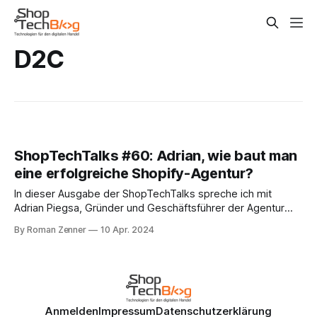
D2C
ShopTechTalks #60: Adrian, wie baut man
eine erfolgreiche Shopify-Agentur?
In dieser Ausgabe der ShopTechTalks spreche ich mit
Adrian Piegsa, Gründer und Geschäftsführer der Agentur
tante-e. Wir haben uns in Shopify-Universum kennengelernt
By Roman Zenner
10 Apr. 2024
und mich hat gleich begeistert, wie konsequent er und sein
Team sich darauf konzentrieren, schicke und gut
vermarktbare Frontends vor allen für D2C-Brands zu bauen
Anmelden
Impressum
Datenschutzerklärung