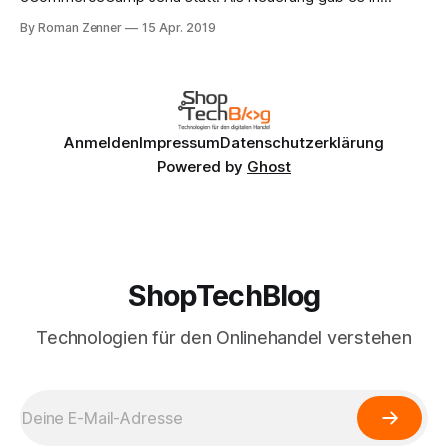
diesem Jahr das Shoptechbrunch, das wir gemeinsam mit
By Roman Zenner
15 Apr. 2019
den Organisatoren des Camps auf die Beine gestellt haben.
Die Grundidee war, am Tag nach den regularen Barcamp-
Sessions ein paar Panels zu organisieren, um
Anmelden
Impressum
Datenschutzerklärung
Powered by
Ghost
ShopTechBlog
Technologien für den Onlinehandel verstehen