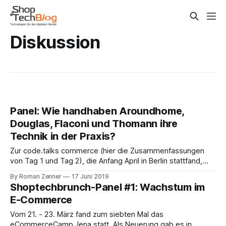
Diskussion
Panel: Wie handhaben Aroundhome,
Douglas, Flaconi und Thomann ihre
Technik in der Praxis?
Zur code.talks commerce (hier die Zusammenfassungen
von Tag 1 und Tag 2), die Anfang April in Berlin stattfand,
hatten wir eine muntere CTO-Truppe
By Roman Zenner
17 Juni 2019
zusammenbekommen und mit ihnen über Themen wie
Shoptechbrunch-Panel #1: Wachstum im
Skalierung, Aufbau von Teams etc. gesprochen. Mit dabei
E-Commerce
waren Steffen Heilmann von Aroundhome, Ingo Mommertz
von Douglas, David
Vom 21. - 23. März fand zum siebten Mal das
eCommerceCamp Jena statt. Als Neuerung gab es in