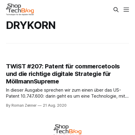
DRYKORN
TWiST #207: Patent für commercetools
und die richtige digitale Strategie für
MöllmannSupreme
In dieser Ausgabe sprechen wir zum einen über das US-
Patent 10.747.600: darin geht es um eine Technologie, mit
der commercetools externe Funktionalität integriert,
By Roman Zenner
21 Aug. 2020
genauer gesagt, wie sich externe Serverless-Funktionen
über den Core anstoßen lassen. Was genau dahintersteckt,
hat CPO Kelly Goetsch in einem umfangreichen Artikel
beschrieben.