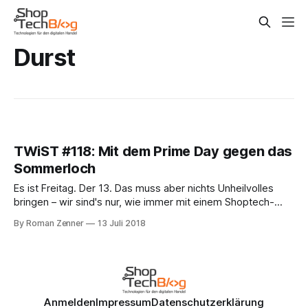
Durst
TWiST #118: Mit dem Prime Day gegen das
Sommerloch
Es ist Freitag. Der 13. Das muss aber nichts Unheilvolles
bringen – wir sind's nur, wie immer mit einem Shoptech-
Wochenrückblick. Das einzig Unglückliche: viel ist nicht
By Roman Zenner
13 Juli 2018
passiert. Die Branche scheint sich nach ihrem Gipfel auf der
K5 erst einmal wieder auf Normalniveau herunterzufahren.
Gespannt wird man auf den
Anmelden
Impressum
Datenschutzerklärung