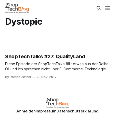
Dystopie
ShopTechTalks #27: QualityLand
Diese Episode der ShopTechTalks fällt etwas aus der Reihe.
Oli und ich sprechen nicht über E-Commerce-Technologie
im engeren Sinne, sondern nehmen ein Buch genauer unter
By Roman Zenner
28 Nov. 2017
die Lupe, das uns gleichermaßen begeistert. Die Rede ist
von Marc-Uwe Klings QualityLand. Der Autor, der durch die
Känguru-Chroniken bekannt wurde,
Anmelden
Impressum
Datenschutzerklärung