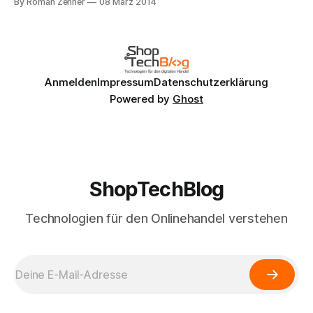
By Roman Zenner
08 März 2014
fleißigen Hände drüben in der FH noch Stühle stapeln,
Getränkekisten wuchten und sonstige Spuren der
insgesamt 160 Teilnehmer besorgen, versuche ich es - bei
Anmelden
Impressum
Datenschutzerklärung
Powered by
Ghost
ShopTechBlog
Technologien für den Onlinehandel verstehen