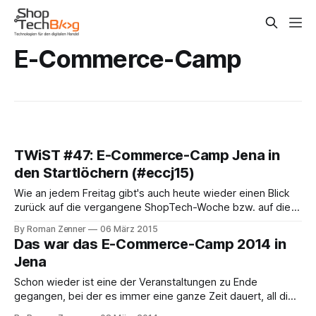
E-Commerce-Camp
TWiST #47: E-Commerce-Camp Jena in
den Startlöchern (#eccj15)
Wie an jedem Freitag gibt's auch heute wieder einen Blick
zurück auf die vergangene ShopTech-Woche bzw. auf die
Ereignisse der nächsten Tage. In der nächsten Woche findet
By Roman Zenner
06 März 2015
das E-Commerce-Camp in Jena statt, und man braucht nur
Das war das E-Commerce-Camp 2014 in
einen kleinen Blick auf die Session-Seite zu werfen
Jena
Schon wieder ist eine der Veranstaltungen zu Ende
gegangen, bei der es immer eine ganze Zeit dauert, all die
Eindrücke zu einzuordnen und zu verarbeiten. Während die