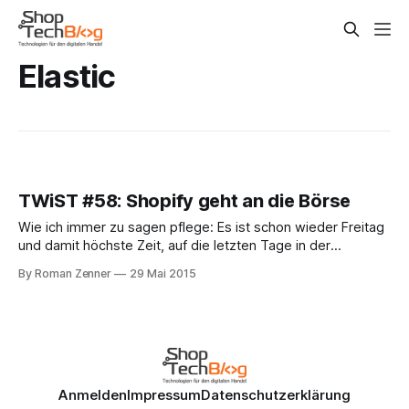
Elastic
TWiST #58: Shopify geht an die Börse
Wie ich immer zu sagen pflege: Es ist schon wieder Freitag
und damit höchste Zeit, auf die letzten Tage in der
ShopTechWelt zurückzublicken. Der kanadische SaaS-
By Roman Zenner
29 Mai 2015
Shop-Anbieter Shopify ist in der letzten Woche an die Börse
gegangen und hat dabei ungefähr $130m eingesammelt.
https://twitter.com/Shopify/status/601184647301734401/
Anmelden
Impressum
Datenschutzerklärung