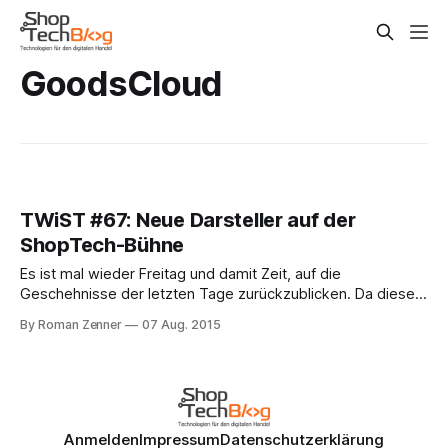
GoodsCloud
TWiST #67: Neue Darsteller auf der
ShopTech-Bühne
Es ist mal wieder Freitag und damit Zeit, auf die
Geschehnisse der letzten Tage zurückzublicken. Da diese
kleine, feine Kolumne letzte Woche urlaubsbedingt
By Roman Zenner
07 Aug. 2015
aussetzen musste, rücken gleich zwei Wochen in den
Fokus. Spannendes tut sich derzeit auf dem
Shoptechnologie-Markt. Zwei neue Anbieter sind allem
Anschein nach kurz davor, ihre
Anmelden
Impressum
Datenschutzerklärung