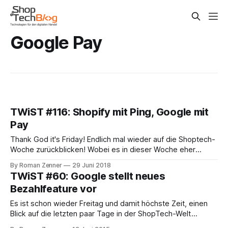
Google Pay
TWiST #116: Shopify mit Ping, Google mit
Pay
Thank God it's Friday! Endlich mal wieder auf die Shoptech-
Woche zurückblicken! Wobei es in dieser Woche eher
ruhiger war und die Branche für die K5-Konferenz nächste
By Roman Zenner
29 Juni 2018
Woche (wir sehen uns!) Luft zu holen scheint. Für Shopify-
TWiST #60: Google stellt neues
Händler gibt es mit Shopify Ping nun eine kostenlose native
Bezahlfeature vor
Es ist schon wieder Freitag und damit höchste Zeit, einen
Blick auf die letzten paar Tage in der ShopTech-Welt
zurückzublicken. Auf der Google-I/O-Entwicklerkonferenz,