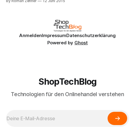
By Roman Zenner
12 Juni 2015
die vor einigen Tagen stattfand, wurde unter anderem auch
eine neue Payment-Funktionalität namens Hands-Free
Payment vorgestellt. Wie der nicht besonders kryptische
Anmelden
Impressum
Datenschutzerklärung
Powered by
Ghost
ShopTechBlog
Technologien für den Onlinehandel verstehen