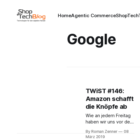
Home
Agentic Commerce
ShopTechT
Google
TWiST #146:
Amazon schafft
die Knöpfe ab
Wie an jedem Freitag
haben wir uns vor den
Mikrofonen
By Roman Zenner
08
versammelt, um über
März 2019