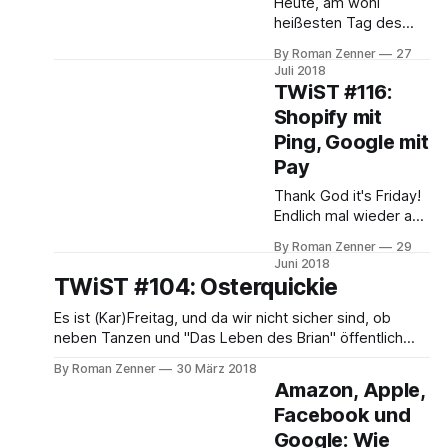
Amazon verkauft
Heute, am wohl
sehr interessanten
heißesten Tag des
Nachricht begonnen:
Jahres, unser
Die Mayersche und
By Roman Zenner
27
schneller, kleiner
Juli 2018
Thalia fusionieren. Wir
Shoptech-Rückblick. In
TWiST #116:
hatten ja vor einiger
dieser Woche gab es
Shopify mit
Zeit in unserer Analyse
einige
des
Ping, Google mit
Herstellerkonferenzen,
allen voran die Google
Pay
Cloud Next 18 und die
Thank God it's Friday!
eBay Open. Bei
Endlich mal wieder auf
Google beschäftigte
die Shoptech-Woche
man sich vor allem mit
By Roman Zenner
29
zurückblicken! Wobei
dem Thema
Juni 2018
es in dieser Woche
TWiST #104: Osterquickie
serverless, baut dazu
eher ruhiger war und
die Google Cloud
die Branche für die K5-
Es ist (Kar)Freitag, und da wir nicht sicher sind, ob
Functions aus und hat
Konferenz nächste
neben Tanzen und "Das Leben des Brian" öffentlich
Woche (wir sehen
ausstrahlen nicht auch Podcasten verboten ist, hier
By Roman Zenner
30 März 2018
uns!) Luft zu holen
eine winzig kleine Osterausgabe: Diese Woche wichtig:
Amazon, Apple,
scheint. Für Shopify-
* Google bringt "Transactions on Google" nach
Facebook und
Händler gibt es mit
Deutschland * Google Transactions Developer Site *
Shopify Ping nun eine
Google: Wie
How Twitter