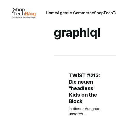
Home
Agentic Commerce
ShopTechT
graphlql
TWiST #213:
Die neuen
"headless"
Kids on the
Block
In dieser Ausgabe
unseres