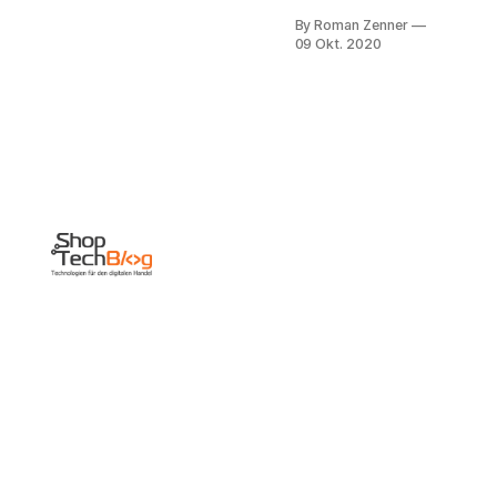
gemütlichen
By Roman Zenner
kleinen
09 Okt. 2020
Wochenrückblicks
geht's um ein
paar neue
Shoptech-
Namen. Scheinbar
hat niemand mehr
so richtig Lust,
dem Suite-Ansatz
zu folgen und
kombinierte
Plattformen für
Front- und
Backend zu
bauen,
stattdessen
fokussiert man
sich auf das
Backend bzw.
das Bereitstellen
einer