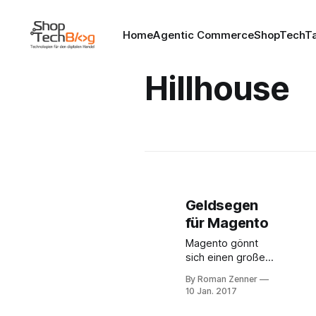
Home
Agentic Commerce
ShopTechTa
Hillhouse
Geldsegen
für Magento
Magento gönnt
sich einen großen
Schluck aus der
By Roman Zenner
Finanzierungspulle
10 Jan. 2017
und erhält von
Hillhouse Capital