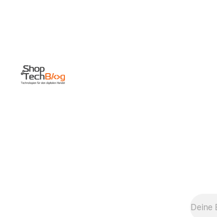
frisches Kapital in
Höhe von 250
Millionen US-
Dollar. Anonymen
Quellen zufolge
wurde das
Unternehmen
dabei mit 700
Millionen US-
Dollar bewertet.
Der chinesische
Investor, der unter
anderem an der
Suchmaschine
Baidu und dem
Netz-
Unternehmen