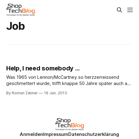
Job
Help, I need somebody …
Was 1965 von Lennon/McCartney so herzzerreissend
geschmettert wurde, trifft knappe 50 Jahre später auch auf
mich zu. Und wie auch dieses schwache Intro mit starken
By Roman Zenner
16 Jan. 2013
Wikipedia-Anleihen zeigt: ich brauche Unterstützung, ich
suche einen Mitarbeiter. Eichhörchen. So bezieht man sich
bei der Piratenpartei auf Menschen, wenn man die Nennung
Anmelden
Impressum
Datenschutzerklärung