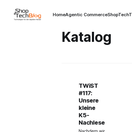
Home
Agentic Commerce
ShopTechT
Katalog
TWiST
#117:
Unsere
kleine
K5-
Nachlese
Nachdem wir