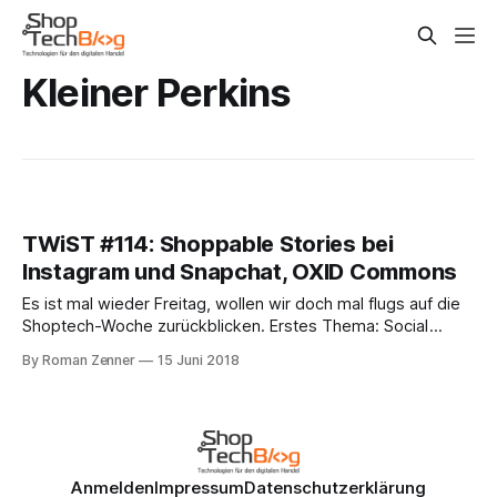
Kleiner Perkins
TWiST #114: Shoppable Stories bei
Instagram und Snapchat, OXID Commons
Es ist mal wieder Freitag, wollen wir doch mal flugs auf die
Shoptech-Woche zurückblicken. Erstes Thema: Social
Shopping. Instagram und Snapchat liefern sich gerade ein
By Roman Zenner
15 Juni 2018
Kopf-an-Kopf-Rennen bei der Frage, wer besser und
schneller seine Besucher in kaufende, zahlende Kunden
konvertiert. Wie diese Woche auf Marketing-Dive
Anmelden
Impressum
Datenschutzerklärung