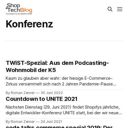
Konferenz
TWiST-Spezial: Aus dem Podcasting-
Wohnmobil der K5
Kaum zu glauben aber wahr: der hiesige E-Commerce-
Zirkus versammelt sich nach 2 Jahren Pandemie-Pause
wieder live & in Farbe auf der K5-Konferenz und verbringt
By Roman Zenner
30 Juni 2022
Stunden im Neonlicht der Estrel-Messehallen. Martin und ich
Countdown to UNITE 2021
haben uns spontan in einem der aufgestellten Podcasting-
Busse getroffen und unsere ersten
Nächsten Dienstag (29. Juni 2021) findet Shopifys jährliche,
digitale Entwickler-Konferenz UNITE statt, bei der wir neue
Funktionen und Developer-Tools vorstellen werden. Mit
By Roman Zenner
24 Juni 2021
Patrick von der Agentur Eshop Guide spreche ich kurz
code.talks commerce special 2019: Der