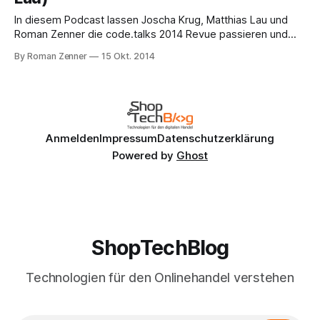
In diesem Podcast lassen Joscha Krug, Matthias Lau und
Roman Zenner die code.talks 2014 Revue passieren und
berichten von den eigenen Erlebnissen als Besucher und
By Roman Zenner
15 Okt. 2014
Referent. Sie sprechen unter anderem über die Vorträge
von Lars Jankowfsky/Thorsten Rinne sowie Christian
Hardenberg, die in Hamburg aus dem Nähkästchen ihrer
jeweiligen
Anmelden
Impressum
Datenschutzerklärung
Powered by
Ghost
ShopTechBlog
Technologien für den Onlinehandel verstehen