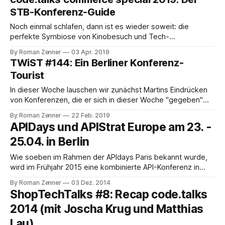
darüber, wie er die Shopify-Konferenzen in der
STB-Konferenz-Guide
Vergangenheit wahrgenommen hat und was er aus
Agentursicht von
Noch einmal schlafen, dann ist es wieder soweit: die
perfekte Symbiose von Kinobesuch und Tech-
Veranstaltung namens code.talks commerce special findet
By Roman Zenner
03 Apr. 2019
Donnerstag und Freitag wieder in Berlin statt. Martin und ich
TWiST #144: Ein Berliner Konferenz-
sind für Euch an beiden Tagen dort, sammeln Eindrücke und
Tourist
sind wie erwähnt auch mit unserem Shopbetreiber-Panel
In dieser Woche lauschen wir zunächst Martins Eindrücken
von Konferenzen, die er sich in dieser Woche "gegeben"
hat, nämlich der Call Center World, der Merchant Payment
By Roman Zenner
22 Feb. 2019
Ecosystem und der E-commerce Expo Berlin. Außerdem
APIDays und APIStrat Europe am 23. -
besprechen wir unseren neuen Artikel zum Thema Voice
25.04. in Berlin
Commerce und welche aktuellen Entwicklungen es
Wie soeben im Rahmen der APIdays Paris bekannt wurde,
wird im Frühjahr 2015 eine kombinierte API-Konferenz in
Berlin stattfinden: The joint conference will feature leading
By Roman Zenner
03 Dez. 2014
keynotes, panels and in-depth sessions on both general
ShopTechTalks #8: Recap code.talks
API strategies and practical knowledge across a wide range
2014 (mit Joscha Krug und Matthias
of industry sectors. The event will
Lau)