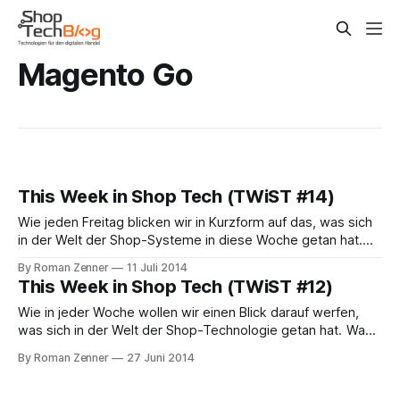
Magento Go
This Week in Shop Tech (TWiST #14)
Wie jeden Freitag blicken wir in Kurzform auf das, was sich
in der Welt der Shop-Systeme in diese Woche getan hat.
eBay hat kürzlich auch offiziell bestätigt, sein SaaS-Produkt
By Roman Zenner
11 Juli 2014
Magento Go einzustellen. Nachdem man den vor einigen
This Week in Shop Tech (TWiST #12)
Wochen veröffentlichten re/code-Bericht nicht hat
kommentieren wollen, prangt nun
Wie in jeder Woche wollen wir einen Blick darauf werfen,
was sich in der Welt der Shop-Technologie getan hat. Was
bislang nur vermutet wurde, scheint langsam Gewissheit zu
By Roman Zenner
27 Juni 2014
werden: eBay stellt den SaaS-Service Magento Go ein. Laut
einem Bericht auf Recode erfolgt dieser Schritt, weil "[...]