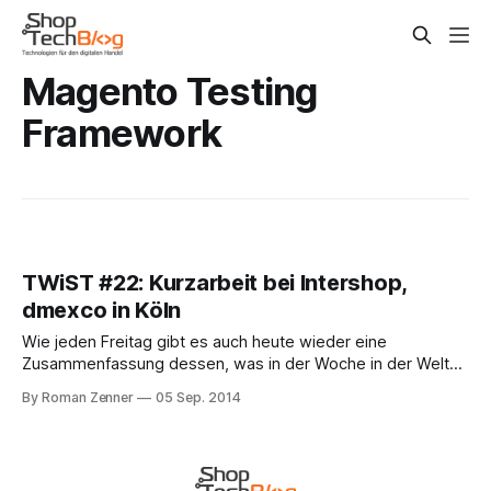
Magento Testing
Framework
TWiST #22: Kurzarbeit bei Intershop,
dmexco in Köln
Wie jeden Freitag gibt es auch heute wieder eine
Zusammenfassung dessen, was in der Woche in der Welt
der Shop-Technologie geschehen ist. Magento In einer
By Roman Zenner
05 Sep. 2014
neuen Ausgabe der Magento Fireside Chats sprechen
Fabrizo Branca, Max Pronko und Lee Saferite über Testing-
Tools und -Strategien für Magento. Genauer gesagt geht