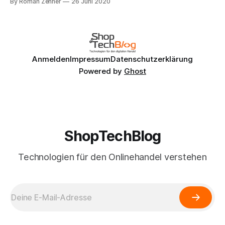
By Roman Zenner
26 Juni 2020
Offlinern von heute auf morgen die kompletten Umsätze
weggefallen sind, muss sich der Handel innerhalb weniger
Wochen auch auf eine Mehrwertsteuersenkung einstellen.
So nebenbei. Und
Anmelden
Impressum
Datenschutzerklärung
Powered by
Ghost
ShopTechBlog
Technologien für den Onlinehandel verstehen