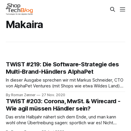
Makaira
TWiST #219: Die Software-Strategie des
Multi-Brand-Händlers AlphaPet
In dieser Ausgabe sprechen wir mit Markus Schneider, CTO
von AlphaPet Ventures (mit Shops wie etwa Wildes Land)
über die Nutzung von Makaira als Frontend für Magento 1
By Roman Zenner
27 Nov. 2020
und wie sich Technologien verschiedener Marken bzw.
TWiST #203: Corona, MwSt. & Wirecard -
Acquisitionen am besten konsolidieren lassen. Hier die
Wie agil müssen Händler sein?
Aufnahme unseres Livestreams (immer freitags um 9.00h
Das erste Halbjahr nähert sich dem Ende, und man kann
wohl ohne Übertreibung sagen: sportlich war es! Nicht
genug, dass durch die Pandemie-Schutzmaßnahmen reinen