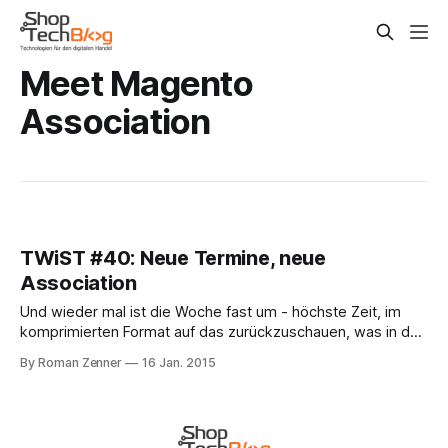
Meet Magento
Association
TWiST #40: Neue Termine, neue
Association
Und wieder mal ist die Woche fast um - höchste Zeit, im
komprimierten Format auf das zurückzuschauen, was in den
letzten Tagen in der ShopTech-Welt geschehen ist: Die
By Roman Zenner
16 Jan. 2015
unvergleichliche Frau Bremen hat wieder einen schönen
Beitrag aufs Parkett gelegt, in ihrem Magento-
Jahresrückblick 2014 beschreibt sie unterhaltsam, was die
wichtigsten