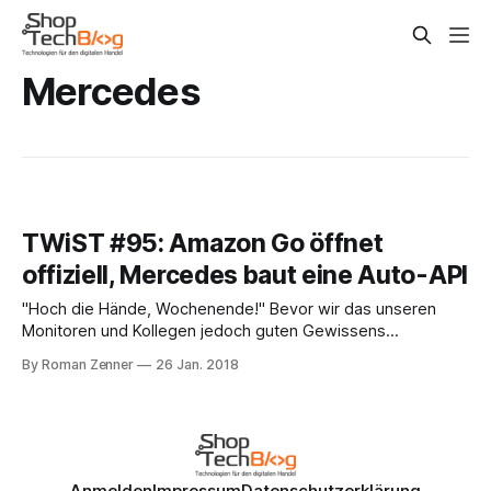
Mercedes
TWiST #95: Amazon Go öffnet
offiziell, Mercedes baut eine Auto-API
"Hoch die Hände, Wochenende!" Bevor wir das unseren
Monitoren und Kollegen jedoch guten Gewissens
entgegenrufen können, müssen wir aber noch diesen
By Roman Zenner
26 Jan. 2018
Freitag herumbringen. Und was gehört zu diesem Freitag?
Richtig, der Blick zurück auf diese Shoptech-Woche. (Dieser
Auftakt wurden Ihnen präsentiert vom Einleitungsmuseum
Bielefeld). Nach einer Testphase,
Anmelden
Impressum
Datenschutzerklärung